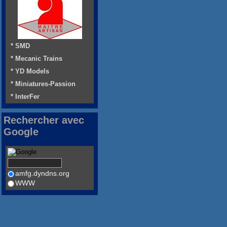
* SMD
* Mecanic Trains
* YD Models
* Miniatures-Passion
* InterFer
Rechercher avec
Google
amfg.dyndns.org
WWW