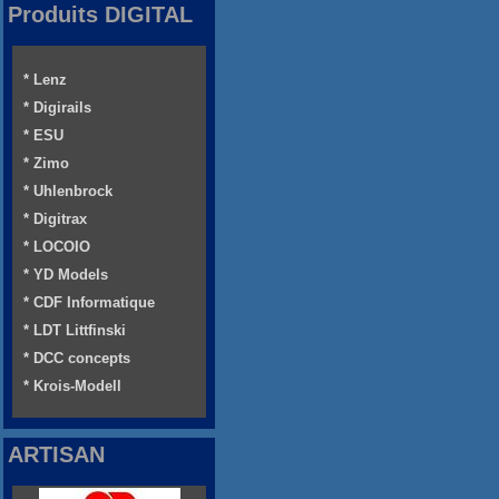
Produits DIGITAL
* Lenz
* Digirails
* ESU
* Zimo
* Uhlenbrock
* Digitrax
* LOCOIO
* YD Models
* CDF Informatique
* LDT Littfinski
* DCC concepts
* Krois-Modell
ARTISAN