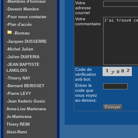
-Membres d'honneur
Votre
adresse
-Devenir Membre
courriel
-Pour nous contacter
Votre
commentaire
-Plan d'accés
-Bureau
-Jacques DUSSERRE
-Michel Julien
-Julien DIAFERIA
-JEAN BAPTISTE
Code de
LANGLOIS
vérification
-Thierry NAY
anti-bot:
Entrer le
-Bernard BERISSET
code que
-Pierre LEVY
vous voyez
au-dessus:
-Jean frederic Gosio
Anne-Lise Martorana
Jo-Martorana
Thiery REMI
Alexi-Remi