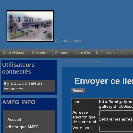
Gare de Grenoble
Nbre visiteurs
Calendrier
Forums
Livre d'or
N'hésitez pas à laisse
Voir/Cacher menus de gauche
Utilisateurs
connectés
Envoyer ce lie
Il y a 151 utilisateurs
connectés
Retour
AMFG INFO
Lien
http://amfg.dyn
galleryId=106&
Adresse
électronique
Séparer les adress
-Accueil
de votre ami
-Historique AMFG
Votre nom