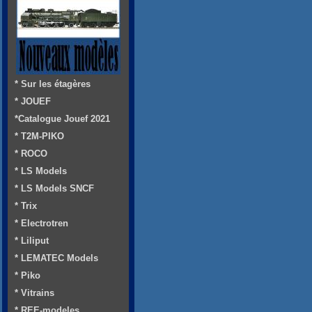
* Sur les étagères
* JOUEF
*Catalogue Jouef 2021
* T2M-PIKO
* ROCO
* LS Models
* LS Models SNCF
* Trix
* Electrotren
* Liliput
* LEMATEC Models
* Piko
* Vitrains
* REE-modeles