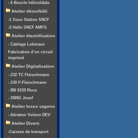
- 6 Boucle hélicoïdale
Atelier décor/bâti
-1 Sous Station SNCF
-2 Halle SNCF AMFG
Atelier électrification
- Cablage Lokmaus
Fabrication d’un circuit
imprimé
Atelier Digitalisation
- 232 TC Fleischmann
- 230 F-Fleischmann
- BB 8159 Roco
- 2NNG Jouef
Atelier locos vagons
- Aérateur Voiture DEV
Atelier Divers
-Caisses de transport