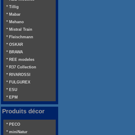
* Tillig
* Mabar
* Mehano
* Mistral Train
* Fleischmann
* OSKAR
* BRAWA
* REE modeles
* R37 Collection
* RIVAROSSI
* FULGUREX
* ESU
* EPM
Produits décor
* PECO
* miniNatur