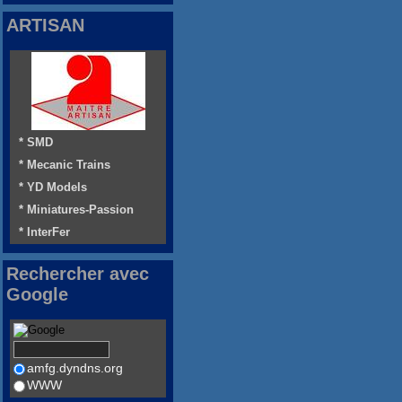
ARTISAN
* SMD
* Mecanic Trains
* YD Models
* Miniatures-Passion
* InterFer
Rechercher avec
Google
amfg.dyndns.org
WWW