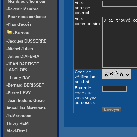
-Membres d'honneur
Votre
adresse
-Devenir Membre
courriel
-Pour nous contacter
Votre
commentaire
-Plan d'accés
-Bureau
-Jacques DUSSERRE
-Michel Julien
-Julien DIAFERIA
-JEAN BAPTISTE
LANGLOIS
Code de
vérification
-Thierry NAY
anti-bot:
-Bernard BERISSET
Entrer le
code que
-Pierre LEVY
vous voyez
-Jean frederic Gosio
au-dessus:
Anne-Lise Martorana
Jo-Martorana
Thiery REMI
Alexi-Remi