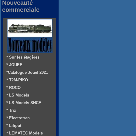
Nouveauté
commerciale
* Sur les étagères
* JOUEF
*Catalogue Jouef 2021
* T2M-PIKO
* ROCO
* LS Models
* LS Models SNCF
* Trix
* Electrotren
* Liliput
* LEMATEC Models