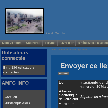
Gare de Grenoble
Nbre visiteurs
Calendrier
Forums
Livre d'or
N'hésitez pas à laisse
Voir/Cacher menus de gauche
Utilisateurs
connectés
Envoyer ce lie
Il y a 136 utilisateurs
connectés
Retour
AMFG INFO
Lien
http://amfg.dyn
galleryId=109&s
Adresse
électronique
Séparer les adress
-Accueil
de votre ami
-Historique AMFG
Votre nom