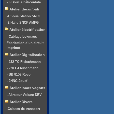
- 6 Boucle hélicoïdale
Atelier décor/bâti
-1 Sous Station SNCF
-2 Halle SNCF AMFG
Atelier électrification
- Cablage Lokmaus
Fabrication d’un circuit
imprimé
Atelier Digitalisation
- 232 TC Fleischmann
- 230 F-Fleischmann
- BB 8159 Roco
- 2NNG Jouef
Atelier locos vagons
- Aérateur Voiture DEV
Atelier Divers
-Caisses de transport