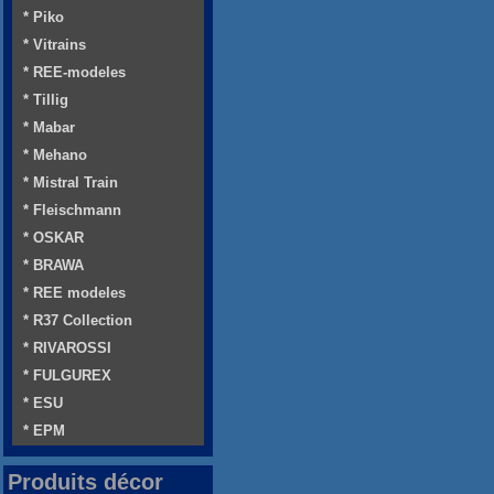
* Piko
* Vitrains
* REE-modeles
* Tillig
* Mabar
* Mehano
* Mistral Train
* Fleischmann
* OSKAR
* BRAWA
* REE modeles
* R37 Collection
* RIVAROSSI
* FULGUREX
* ESU
* EPM
Produits décor