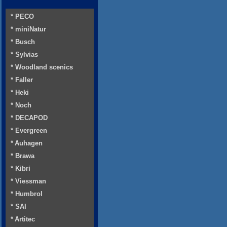
* PECO
* miniNatur
* Busch
* Sylvias
* Woodland scenics
* Faller
* Heki
* Noch
* DECAPOD
* Evergreen
* Auhagen
* Brawa
* Kibri
* Viessman
* Humbrol
* SAI
* Artitec