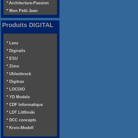
* Architecture-Passion
* Mon Petit Jean
Produits DIGITAL
* Lenz
* Digirails
* ESU
* Zimo
* Uhlenbrock
* Digitrax
* LOCOIO
* YD Models
* CDF Informatique
* LDT Littfinski
* DCC concepts
* Krois-Modell