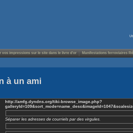
Ut
r vos impressions sur le site dans le livre d'or
Manifestations ferroviaires R
n à un ami
http://amfg.dyndns.org/tiki-browse_image.php?
galleryId=109&sort_mode=name_desc&imageId=1047&scalesiz
Séparer les adresses de courriels par des virgules.