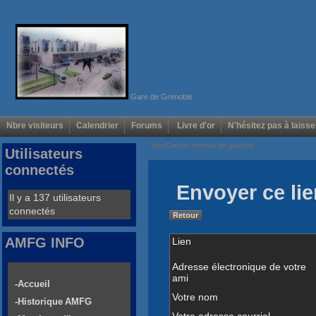
Gare de Grenoble
Nbre visiteurs
Calendrier
Forums
Livre d'or
N'hésitez pas à laisse
Voir/Cacher menus de gauche
Utilisateurs
connectés
Envoyer ce lie
Il y a 137 utilisateurs
connectés
Retour
AMFG INFO
Lien
Adresse électronique de votre
ami
-Accueil
Votre nom
-Historique AMFG
Votre adresse courriel