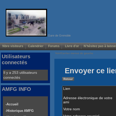
Gare de Grenoble
Nbre visiteurs
Calendrier
Forums
Livre d'or
N'hésitez pas à laisse
Voir/Cacher menus de gauche
Utilisateurs
connectés
Envoyer ce lie
Il y a 253 utilisateurs
connectés
Retour
AMFG INFO
Lien
Adresse électronique de votre
ami
-Accueil
Votre nom
-Historique AMFG
Votre adresse courriel