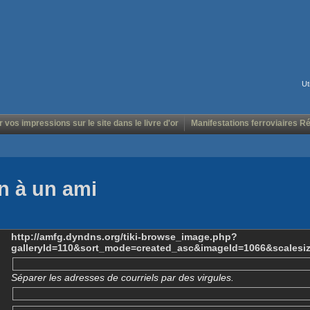
Ut
r vos impressions sur le site dans le livre d'or
Manifestations ferroviaires R
n à un ami
http://amfg.dyndns.org/tiki-browse_image.php?
galleryId=110&sort_mode=created_asc&imageId=1066&scalesi
Séparer les adresses de courriels par des virgules.