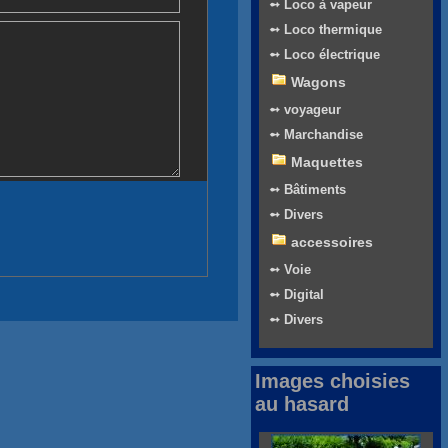
➻ Loco à vapeur
➻ Loco thermique
➻ Loco électrique
Wagons
➻ voyageur
➻ Marchandise
Maquettes
➻ Bâtiments
➻ Divers
accessoires
➻ Voie
➻ Digital
➻ Divers
Images choisies
au hasard