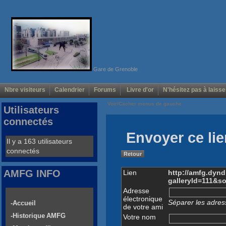
Gare de Grenoble
Nbre visiteurs
Calendrier
Forums
Livre d'or
N'hésitez pas à laisse
Voir/Cacher menus de gauche
Utilisateurs
connectés
Envoyer ce lie
Il y a 163 utilisateurs
connectés
Retour
AMFG INFO
Lien
http://amfg.dyn
galleryId=111&s
Adresse
électronique
Séparer les adress
-Accueil
de votre ami
-Historique AMFG
Votre nom