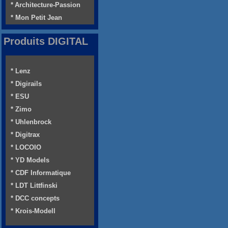
* Architecture-Passion
* Mon Petit Jean
Produits DIGITAL
* Lenz
* Digirails
* ESU
* Zimo
* Uhlenbrock
* Digitrax
* LOCOIO
* YD Models
* CDF Informatique
* LDT Littfinski
* DCC concepts
* Krois-Modell