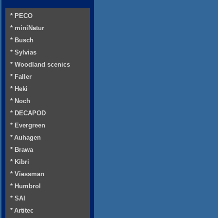
* PECO
* miniNatur
* Busch
* Sylvias
* Woodland scenics
* Faller
* Heki
* Noch
* DECAPOD
* Evergreen
* Auhagen
* Brawa
* Kibri
* Viessman
* Humbrol
* SAI
* Artitec