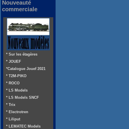
Nouveauté
commerciale
* Sur les étagères
* JOUEF
*Catalogue Jouef 2021
* T2M-PIKO
* ROCO
* LS Models
* LS Models SNCF
* Trix
* Electrotren
* Liliput
* LEMATEC Models