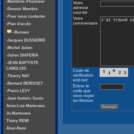
-Membres d'honneur
Votre
adresse
-Devenir Membre
courriel
-Pour nous contacter
Votre
commentaire
-Plan d'accés
-Bureau
-Jacques DUSSERRE
-Michel Julien
-Julien DIAFERIA
-JEAN BAPTISTE
LANGLOIS
Code de
vérification
-Thierry NAY
anti-bot:
-Bernard BERISSET
Entrer le
code que
-Pierre LEVY
vous voyez
-Jean frederic Gosio
au-dessus:
Anne-Lise Martorana
Jo-Martorana
Thiery REMI
Alexi-Remi