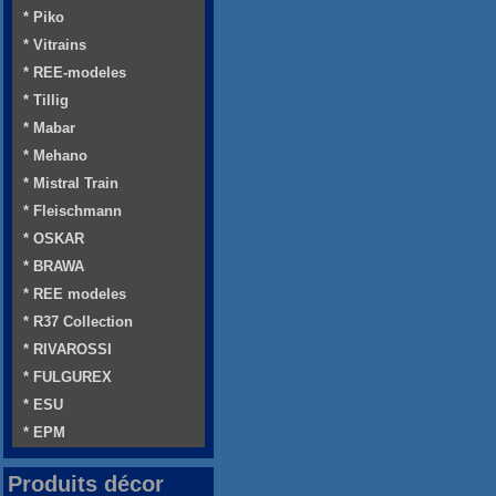
* Piko
* Vitrains
* REE-modeles
* Tillig
* Mabar
* Mehano
* Mistral Train
* Fleischmann
* OSKAR
* BRAWA
* REE modeles
* R37 Collection
* RIVAROSSI
* FULGUREX
* ESU
* EPM
Produits décor