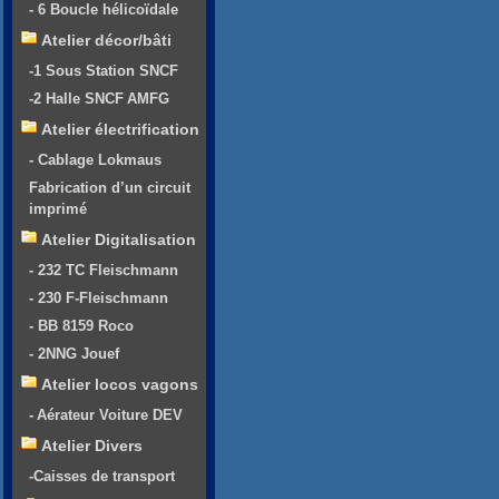
- 6 Boucle hélicoïdale
Atelier décor/bâti
-1 Sous Station SNCF
-2 Halle SNCF AMFG
Atelier électrification
- Cablage Lokmaus
Fabrication d’un circuit
imprimé
Atelier Digitalisation
- 232 TC Fleischmann
- 230 F-Fleischmann
- BB 8159 Roco
- 2NNG Jouef
Atelier locos vagons
- Aérateur Voiture DEV
Atelier Divers
-Caisses de transport