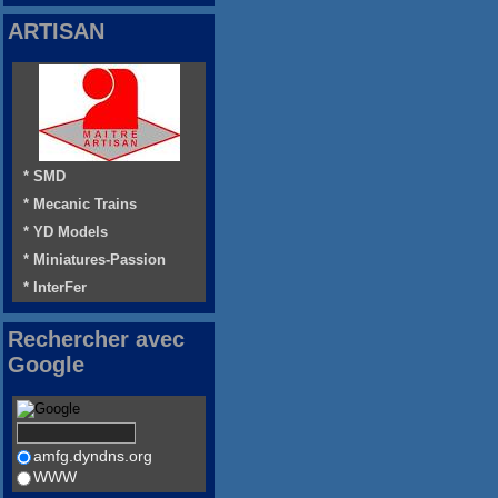
ARTISAN
* SMD
* Mecanic Trains
* YD Models
* Miniatures-Passion
* InterFer
Rechercher avec
Google
amfg.dyndns.org
WWW