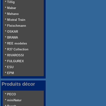
* Tillig
* Mabar
* Mehano
* Mistral Train
* Fleischmann
* OSKAR
* BRAWA
* REE modeles
* R37 Collection
* RIVAROSSI
* FULGUREX
* ESU
* EPM
Produits décor
* PECO
* miniNatur