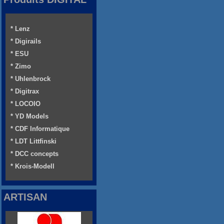
* Lenz
* Digirails
* ESU
* Zimo
* Uhlenbrock
* Digitrax
* LOCOIO
* YD Models
* CDF Informatique
* LDT Littfinski
* DCC concepts
* Krois-Modell
ARTISAN