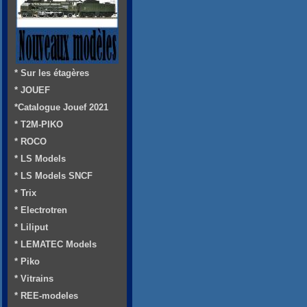
* Sur les étagères
* JOUEF
*Catalogue Jouef 2021
* T2M-PIKO
* ROCO
* LS Models
* LS Models SNCF
* Trix
* Electrotren
* Liliput
* LEMATEC Models
* Piko
* Vitrains
* REE-modeles