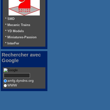
* SMD
* Mecanic Trains
* YD Models
* Miniatures-Passion
* InterFer
Rechercher avec
Google
amfg.dyndns.org
WWW