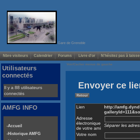
Gare de Grenoble
Nbre visiteurs
Calendrier
Forums
Livre d'or
N'hésitez pas à laisse
Voir/Cacher menus de gauche
Utilisateurs
connectés
Envoyer ce lie
Il y a 88 utilisateurs
connectés
Retour
AMFG INFO
Lien
http://amfg.dyn
galleryId=111&s
Adresse
électronique
Séparer les adress
-Accueil
de votre ami
-Historique AMFG
Votre nom