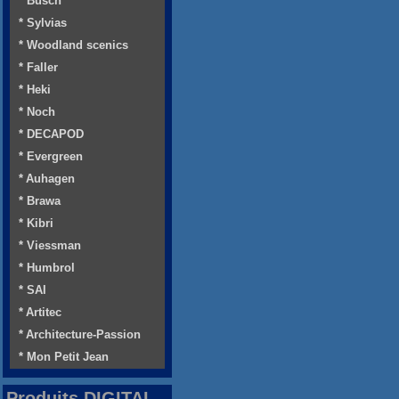
* Busch
* Sylvias
* Woodland scenics
* Faller
* Heki
* Noch
* DECAPOD
* Evergreen
* Auhagen
* Brawa
* Kibri
* Viessman
* Humbrol
* SAI
* Artitec
* Architecture-Passion
* Mon Petit Jean
Produits DIGITAL