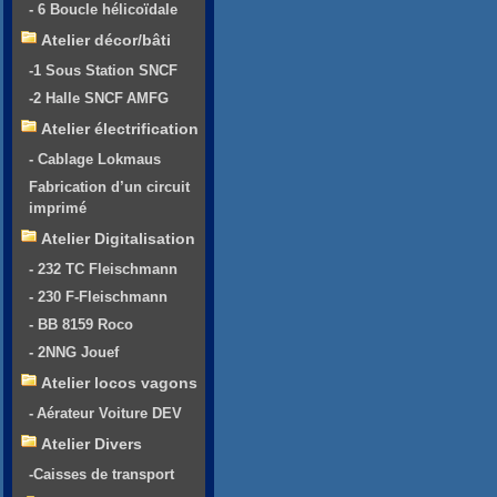
- 6 Boucle hélicoïdale
Atelier décor/bâti
-1 Sous Station SNCF
-2 Halle SNCF AMFG
Atelier électrification
- Cablage Lokmaus
Fabrication d’un circuit
imprimé
Atelier Digitalisation
- 232 TC Fleischmann
- 230 F-Fleischmann
- BB 8159 Roco
- 2NNG Jouef
Atelier locos vagons
- Aérateur Voiture DEV
Atelier Divers
-Caisses de transport