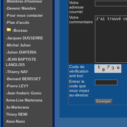
-Membres d'honneur
Votre
adresse
-Devenir Membre
courriel
-Pour nous contacter
Votre
commentaire
-Plan d'accés
-Bureau
-Jacques DUSSERRE
-Michel Julien
-Julien DIAFERIA
-JEAN BAPTISTE
LANGLOIS
Code de
vérification
-Thierry NAY
anti-bot:
-Bernard BERISSET
Entrer le
code que
-Pierre LEVY
vous voyez
-Jean frederic Gosio
au-dessus:
Anne-Lise Martorana
Jo-Martorana
Thiery REMI
Alexi-Remi