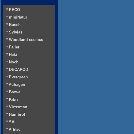
* PECO
* miniNatur
* Busch
* Sylvias
* Woodland scenics
* Faller
* Heki
* Noch
* DECAPOD
* Evergreen
* Auhagen
* Brawa
* Kibri
* Viessman
* Humbrol
* SAI
* Artitec