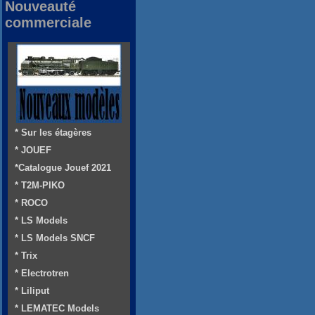
Nouveauté
commerciale
* Sur les étagères
* JOUEF
*Catalogue Jouef 2021
* T2M-PIKO
* ROCO
* LS Models
* LS Models SNCF
* Trix
* Electrotren
* Liliput
* LEMATEC Models