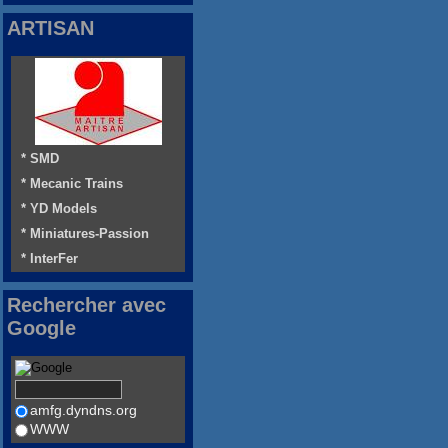
ARTISAN
* SMD
* Mecanic Trains
* YD Models
* Miniatures-Passion
* InterFer
Rechercher avec
Google
amfg.dyndns.org
WWW