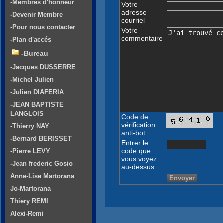
-Membres d'honneur
Votre
adresse
-Devenir Membre
courriel
-Pour nous contacter
Votre
commentaire
-Plan d'accés
-Bureau
-Jacques DUSSERRE
-Michel Julien
-Julien DIAFERIA
-JEAN BAPTISTE
LANGLOIS
Code de
vérification
-Thierry NAY
anti-bot:
-Bernard BERISSET
Entrer le
code que
-Pierre LEVY
vous voyez
-Jean frederic Gosio
au-dessus:
Anne-Lise Martorana
Jo-Martorana
Thiery REMI
Alexi-Remi