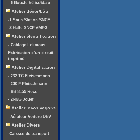
- 6 Boucle hélicoïdale
Atelier décor/bâti
-1 Sous Station SNCF
-2 Halle SNCF AMFG
Atelier électrification
- Cablage Lokmaus
Fabrication d’un circuit
imprimé
Atelier Digitalisation
- 232 TC Fleischmann
- 230 F-Fleischmann
- BB 8159 Roco
- 2NNG Jouef
Atelier locos vagons
- Aérateur Voiture DEV
Atelier Divers
-Caisses de transport