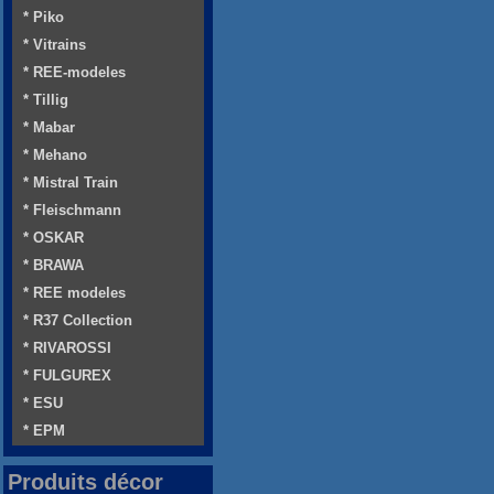
* Piko
* Vitrains
* REE-modeles
* Tillig
* Mabar
* Mehano
* Mistral Train
* Fleischmann
* OSKAR
* BRAWA
* REE modeles
* R37 Collection
* RIVAROSSI
* FULGUREX
* ESU
* EPM
Produits décor