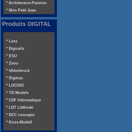
* Architecture-Passion
* Mon Petit Jean
Produits DIGITAL
* Lenz
* Digirails
* ESU
* Zimo
* Uhlenbrock
* Digitrax
* LOCOIO
* YD Models
* CDF Informatique
* LDT Littfinski
* DCC concepts
* Krois-Modell