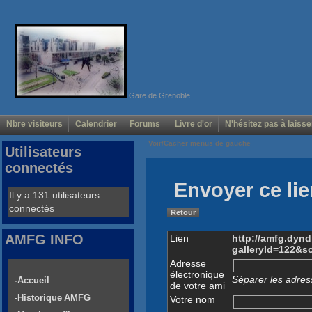
Gare de Grenoble
Nbre visiteurs
Calendrier
Forums
Livre d'or
N'hésitez pas à laisse
Voir/Cacher menus de gauche
Utilisateurs
connectés
Envoyer ce lie
Il y a 131 utilisateurs
connectés
Retour
AMFG INFO
Lien
http://amfg.dyn
galleryId=122&s
Adresse
électronique
Séparer les adress
-Accueil
de votre ami
-Historique AMFG
Votre nom