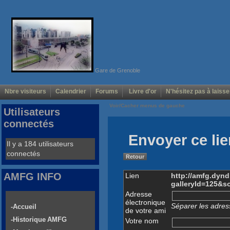
Gare de Grenoble
Nbre visiteurs
Calendrier
Forums
Livre d'or
N'hésitez pas à laisse
Voir/Cacher menus de gauche
Utilisateurs
connectés
Envoyer ce lie
Il y a 184 utilisateurs
connectés
Retour
AMFG INFO
Lien
http://amfg.dyn
galleryId=125&s
Adresse
électronique
Séparer les adress
-Accueil
de votre ami
-Historique AMFG
Votre nom