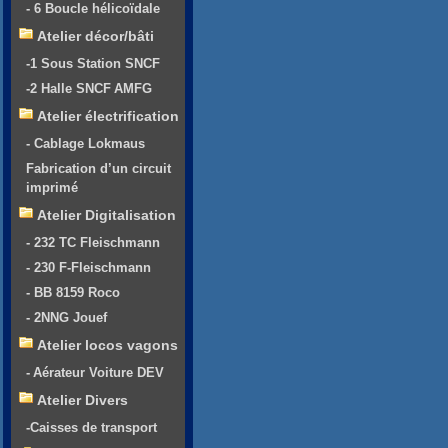
- 6 Boucle hélicoïdale
Atelier décor/bâti
-1 Sous Station SNCF
-2 Halle SNCF AMFG
Atelier électrification
- Cablage Lokmaus
Fabrication d’un circuit
imprimé
Atelier Digitalisation
- 232 TC Fleischmann
- 230 F-Fleischmann
- BB 8159 Roco
- 2NNG Jouef
Atelier locos vagons
- Aérateur Voiture DEV
Atelier Divers
-Caisses de transport