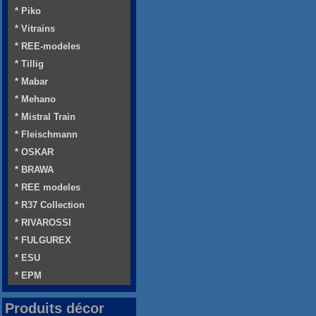
* Piko
* Vitrains
* REE-modeles
* Tillig
* Mabar
* Mehano
* Mistral Train
* Fleischmann
* OSKAR
* BRAWA
* REE modeles
* R37 Collection
* RIVAROSSI
* FULGUREX
* ESU
* EPM
Produits décor