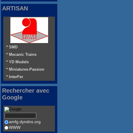
ARTISAN
* SMD
* Mecanic Trains
* YD Models
* Miniatures-Passion
* InterFer
Rechercher avec
Google
amfg.dyndns.org
WWW