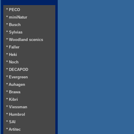
* PECO
* miniNatur
* Busch
* Sylvias
* Woodland scenics
* Faller
* Heki
* Noch
* DECAPOD
* Evergreen
* Auhagen
* Brawa
* Kibri
* Viessman
* Humbrol
* SAI
* Artitec