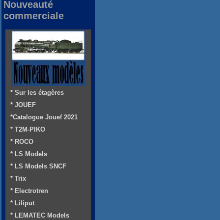
Nouveauté
commerciale
* Sur les étagères
* JOUEF
*Catalogue Jouef 2021
* T2M-PIKO
* ROCO
* LS Models
* LS Models SNCF
* Trix
* Electrotren
* Liliput
* LEMATEC Models