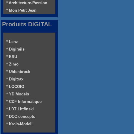
* Architecture-Passion
* Mon Petit Jean
Produits DIGITAL
* Lenz
* Digirails
* ESU
* Zimo
* Uhlenbrock
* Digitrax
* LOCOIO
* YD Models
* CDF Informatique
* LDT Littfinski
* DCC concepts
* Krois-Modell