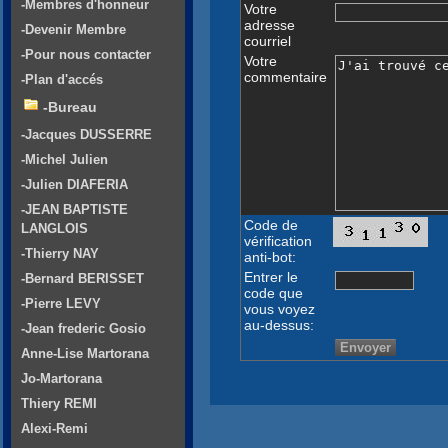
-Membres d'honneur
Votre
adresse
-Devenir Membre
courriel
-Pour nous contacter
Votre
commentaire
-Plan d'accés
-Bureau
-Jacques DUSSERRE
-Michel Julien
-Julien DIAFERIA
-JEAN BAPTISTE
Code de
LANGLOIS
vérification
-Thierry NAY
anti-bot:
Entrer le
-Bernard BERISSET
code que
-Pierre LEVY
vous voyez
au-dessus:
-Jean frederic Gosio
Anne-Lise Martorana
Jo-Martorana
Thiery REMI
Alexi-Remi