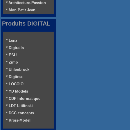
* Architecture-Passion
* Mon Petit Jean
Produits DIGITAL
* Lenz
* Digirails
* ESU
* Zimo
* Uhlenbrock
* Digitrax
* LOCOIO
* YD Models
* CDF Informatique
* LDT Littfinski
* DCC concepts
* Krois-Modell