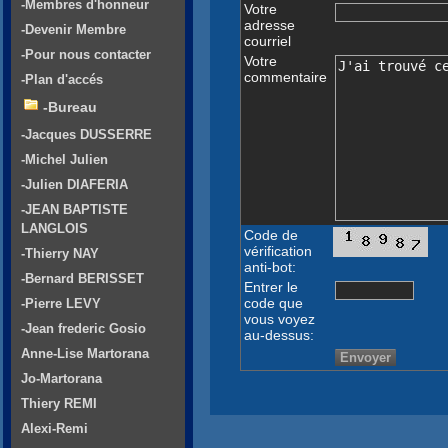
-Membres d'honneur
Votre
adresse
-Devenir Membre
courriel
-Pour nous contacter
Votre
commentaire
-Plan d'accés
-Bureau
-Jacques DUSSERRE
-Michel Julien
-Julien DIAFERIA
-JEAN BAPTISTE
LANGLOIS
Code de
vérification
-Thierry NAY
anti-bot:
-Bernard BERISSET
Entrer le
code que
-Pierre LEVY
vous voyez
-Jean frederic Gosio
au-dessus:
Anne-Lise Martorana
Jo-Martorana
Thiery REMI
Alexi-Remi