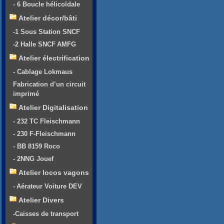
- 6 Boucle hélicoïdale
Atelier décor/bâti
-1 Sous Station SNCF
-2 Halle SNCF AMFG
Atelier électrification
- Cablage Lokmaus
Fabrication d’un circuit
imprimé
Atelier Digitalisation
- 232 TC Fleischmann
- 230 F-Fleischmann
- BB 8159 Roco
- 2NNG Jouef
Atelier locos vagons
- Aérateur Voiture DEV
Atelier Divers
-Caisses de transport