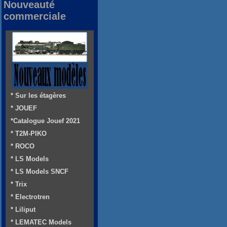
Nouveauté
commerciale
* Sur les étagères
* JOUEF
*Catalogue Jouef 2021
* T2M-PIKO
* ROCO
* LS Models
* LS Models SNCF
* Trix
* Electrotren
* Liliput
* LEMATEC Models