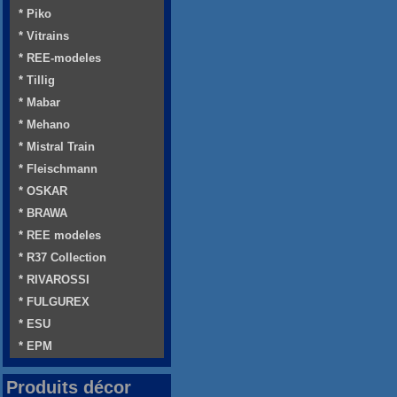
* Piko
* Vitrains
* REE-modeles
* Tillig
* Mabar
* Mehano
* Mistral Train
* Fleischmann
* OSKAR
* BRAWA
* REE modeles
* R37 Collection
* RIVAROSSI
* FULGUREX
* ESU
* EPM
Produits décor