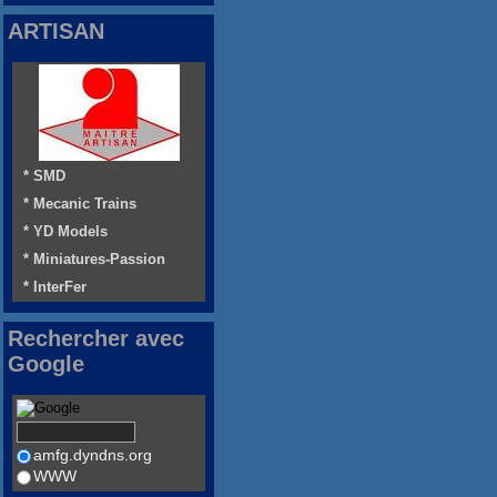
ARTISAN
* SMD
* Mecanic Trains
* YD Models
* Miniatures-Passion
* InterFer
Rechercher avec
Google
amfg.dyndns.org
WWW