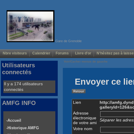
Gare de Grenoble
Nbre visiteurs
Calendrier
Forums
Livre d'or
N'hésitez pas à laisse
Voir/Cacher menus de gauche
Utilisateurs
connectés
Envoyer ce lie
Il y a 174 utilisateurs
connectés
Retour
AMFG INFO
Lien
http://amfg.dyn
galleryId=126&
Adresse
électronique
Séparer les adress
-Accueil
de votre ami
-Historique AMFG
Votre nom