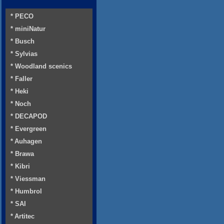
* PECO
* miniNatur
* Busch
* Sylvias
* Woodland scenics
* Faller
* Heki
* Noch
* DECAPOD
* Evergreen
* Auhagen
* Brawa
* Kibri
* Viessman
* Humbrol
* SAI
* Artitec