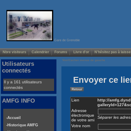
Gare de Grenoble
Nbre visiteurs
Calendrier
Forums
Livre d'or
N'hésitez pas à laisse
Voir/Cacher menus de gauche
Utilisateurs
connectés
Envoyer ce lie
Il y a 161 utilisateurs
connectés
Retour
AMFG INFO
Lien
http://amfg.dyn
galleryId=127&s
Adresse
électronique
Séparer les adress
-Accueil
de votre ami
-Historique AMFG
Votre nom