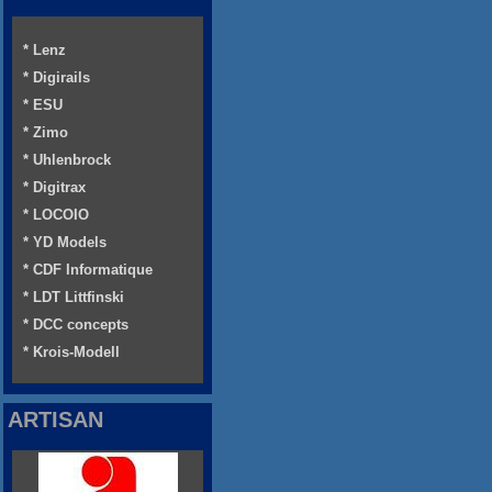
* Lenz
* Digirails
* ESU
* Zimo
* Uhlenbrock
* Digitrax
* LOCOIO
* YD Models
* CDF Informatique
* LDT Littfinski
* DCC concepts
* Krois-Modell
ARTISAN