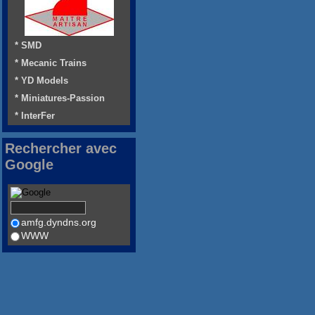
* SMD
* Mecanic Trains
* YD Models
* Miniatures-Passion
* InterFer
Rechercher avec
Google
amfg.dyndns.org
WWW