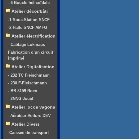
- 6 Boucle hélicoïdale
Atelier décor/bâti
-1 Sous Station SNCF
-2 Halle SNCF AMFG
Atelier électrification
- Cablage Lokmaus
Fabrication d’un circuit
imprimé
Atelier Digitalisation
- 232 TC Fleischmann
- 230 F-Fleischmann
- BB 8159 Roco
- 2NNG Jouef
Atelier locos vagons
- Aérateur Voiture DEV
Atelier Divers
-Caisses de transport