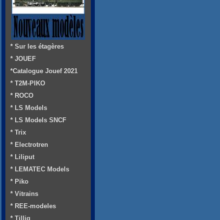
* Sur les étagères
* JOUEF
*Catalogue Jouef 2021
* T2M-PIKO
* ROCO
* LS Models
* LS Models SNCF
* Trix
* Electrotren
* Liliput
* LEMATEC Models
* Piko
* Vitrains
* REE-modeles
* Tillig