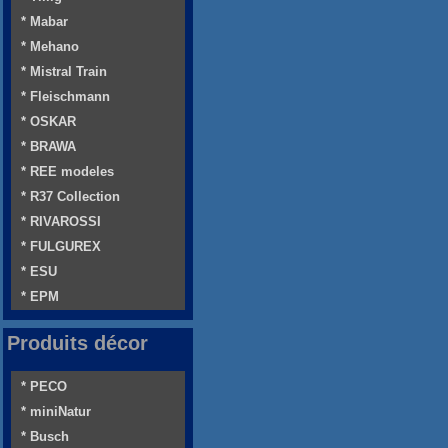
* Mabar
* Mehano
* Mistral Train
* Fleischmann
* OSKAR
* BRAWA
* REE modeles
* R37 Collection
* RIVAROSSI
* FULGUREX
* ESU
* EPM
Produits décor
* PECO
* miniNatur
* Busch