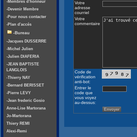
-Membres d'honneur
Votre
adresse
-Devenir Membre
courriel
-Pour nous contacter
Votre
commentaire
-Plan d'accés
-Bureau
-Jacques DUSSERRE
-Michel Julien
-Julien DIAFERIA
-JEAN BAPTISTE
LANGLOIS
Code de
vérification
-Thierry NAY
anti-bot:
-Bernard BERISSET
Entrer le
code que
-Pierre LEVY
vous voyez
-Jean frederic Gosio
au-dessus:
Anne-Lise Martorana
Jo-Martorana
Thiery REMI
Alexi-Remi