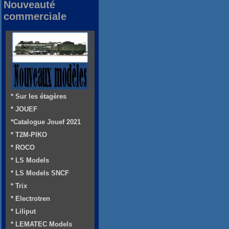
Nouveauté
commerciale
* Sur les étagères
* JOUEF
*Catalogue Jouef 2021
* T2M-PIKO
* ROCO
* LS Models
* LS Models SNCF
* Trix
* Electrotren
* Liliput
* LEMATEC Models