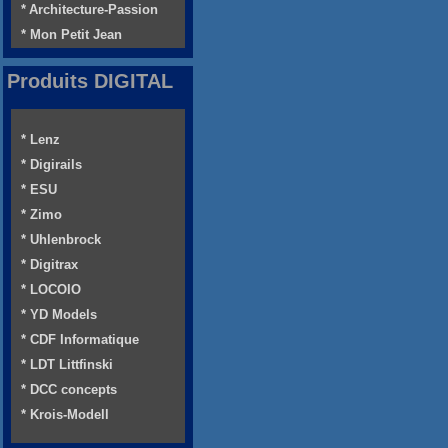
* Architecture-Passion
* Mon Petit Jean
Produits DIGITAL
* Lenz
* Digirails
* ESU
* Zimo
* Uhlenbrock
* Digitrax
* LOCOIO
* YD Models
* CDF Informatique
* LDT Littfinski
* DCC concepts
* Krois-Modell