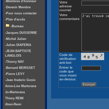
-Membres d'honneur
Votre
adresse
-Devenir Membre
courriel
-Pour nous contacter
Votre
commentaire
-Plan d'accés
-Bureau
-Jacques DUSSERRE
-Michel Julien
-Julien DIAFERIA
-JEAN BAPTISTE
Code de
LANGLOIS
vérification
-Thierry NAY
anti-bot:
Entrer le
-Bernard BERISSET
code que
-Pierre LEVY
vous voyez
au-dessus:
-Jean frederic Gosio
Anne-Lise Martorana
Jo-Martorana
Thiery REMI
Alexi-Remi