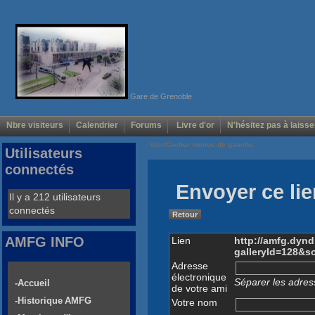
Gare de Grenoble
Nbre visiteurs
Calendrier
Forums
Livre d'or
N'hésitez pas à laisse
Voir/Cacher menus de gauche
Utilisateurs
connectés
Envoyer ce lie
Il y a 212 utilisateurs
connectés
Retour
AMFG INFO
Lien
http://amfg.dyn
galleryId=128&s
Adresse
électronique
Séparer les adress
-Accueil
de votre ami
-Historique AMFG
Votre nom