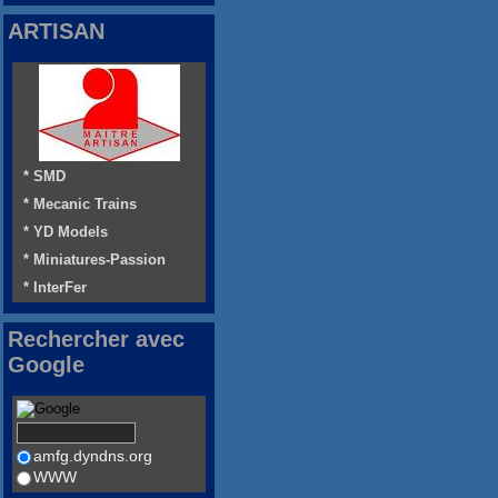
ARTISAN
* SMD
* Mecanic Trains
* YD Models
* Miniatures-Passion
* InterFer
Rechercher avec
Google
amfg.dyndns.org
WWW