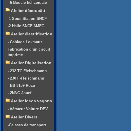
- 6 Boucle hélicoïdale
Atelier décor/bâti
-1 Sous Station SNCF
-2 Halle SNCF AMFG
Atelier électrification
- Cablage Lokmaus
Fabrication d’un circuit
imprimé
Atelier Digitalisation
- 232 TC Fleischmann
- 230 F-Fleischmann
- BB 8159 Roco
- 2NNG Jouef
Atelier locos vagons
- Aérateur Voiture DEV
Atelier Divers
-Caisses de transport