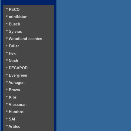
* PECO
* miniNatur
* Busch
* Sylvias
* Woodland scenics
* Faller
* Heki
* Noch
* DECAPOD
* Evergreen
* Auhagen
* Brawa
* Kibri
* Viessman
* Humbrol
* SAI
* Artitec