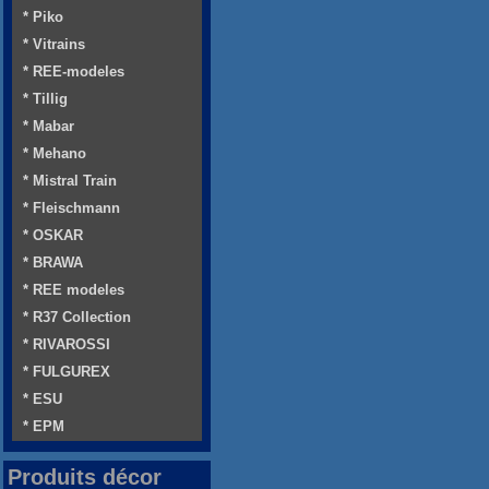
* Piko
* Vitrains
* REE-modeles
* Tillig
* Mabar
* Mehano
* Mistral Train
* Fleischmann
* OSKAR
* BRAWA
* REE modeles
* R37 Collection
* RIVAROSSI
* FULGUREX
* ESU
* EPM
Produits décor