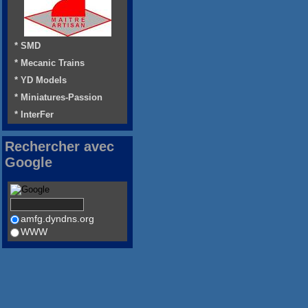
* SMD
* Mecanic Trains
* YD Models
* Miniatures-Passion
* InterFer
Rechercher avec
Google
amfg.dyndns.org
WWW