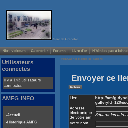
Gare de Grenoble
Nbre visiteurs
Calendrier
Forums
Livre d'or
N'hésitez pas à laisse
Voir/Cacher menus de gauche
Utilisateurs
connectés
Envoyer ce lie
Il y a 143 utilisateurs
connectés
Retour
AMFG INFO
Lien
http://amfg.dyn
galleryId=129&
Adresse
électronique
Séparer les adress
-Accueil
de votre ami
-Historique AMFG
Votre nom