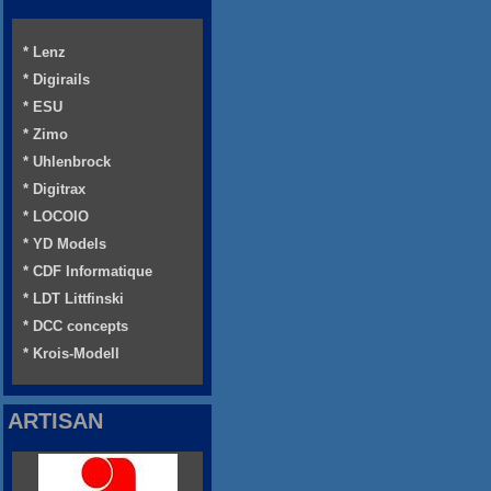
* Lenz
* Digirails
* ESU
* Zimo
* Uhlenbrock
* Digitrax
* LOCOIO
* YD Models
* CDF Informatique
* LDT Littfinski
* DCC concepts
* Krois-Modell
ARTISAN