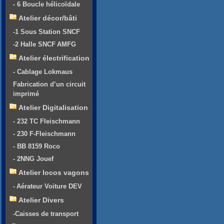
- 6 Boucle hélicoïdale
Atelier décor/bâti
-1 Sous Station SNCF
-2 Halle SNCF AMFG
Atelier électrification
- Cablage Lokmaus
Fabrication d’un circuit
imprimé
Atelier Digitalisation
- 232 TC Fleischmann
- 230 F-Fleischmann
- BB 8159 Roco
- 2NNG Jouef
Atelier locos vagons
- Aérateur Voiture DEV
Atelier Divers
-Caisses de transport