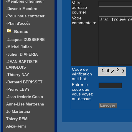
-Membres d'honneur
Votre
adresse
-Devenir Membre
courriel
-Pour nous contacter
Votre
commentaire
-Plan d'accés
-Bureau
-Jacques DUSSERRE
-Michel Julien
-Julien DIAFERIA
-JEAN BAPTISTE
LANGLOIS
Code de
vérification
-Thierry NAY
anti-bot:
-Bernard BERISSET
Entrer le
code que
-Pierre LEVY
vous voyez
-Jean frederic Gosio
au-dessus:
Anne-Lise Martorana
Jo-Martorana
Thiery REMI
Alexi-Remi