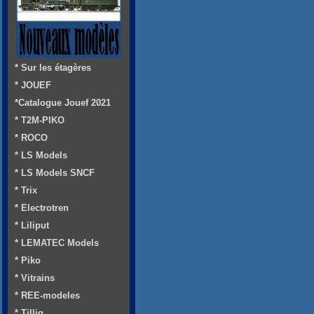
* Sur les étagères
* JOUEF
*Catalogue Jouef 2021
* T2M-PIKO
* ROCO
* LS Models
* LS Models SNCF
* Trix
* Electrotren
* Liliput
* LEMATEC Models
* Piko
* Vitrains
* REE-modeles
* Tillig