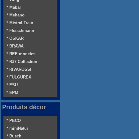
* Mabar
* Mehano
* Mistral Train
* Fleischmann
* OSKAR
* BRAWA
* REE modeles
* R37 Collection
* RIVAROSSI
* FULGUREX
* ESU
* EPM
Produits décor
* PECO
* miniNatur
* Busch