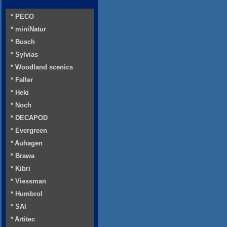
* PECO
* miniNatur
* Busch
* Sylvias
* Woodland scenics
* Faller
* Heki
* Noch
* DECAPOD
* Evergreen
* Auhagen
* Brawa
* Kibri
* Viessman
* Humbrol
* SAI
* Artitec