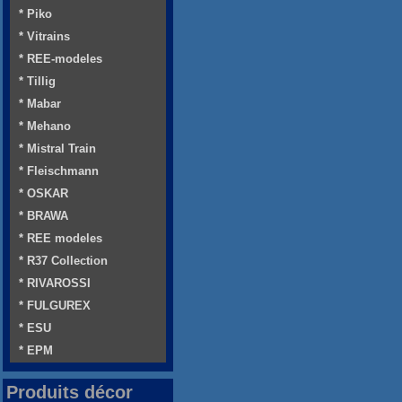
* Piko
* Vitrains
* REE-modeles
* Tillig
* Mabar
* Mehano
* Mistral Train
* Fleischmann
* OSKAR
* BRAWA
* REE modeles
* R37 Collection
* RIVAROSSI
* FULGUREX
* ESU
* EPM
Produits décor