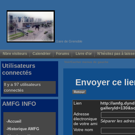
Gare de Grenoble
Nbre visiteurs
Calendrier
Forums
Livre d'or
N'hésitez pas à laisse
Voir/Cacher menus de gauche
Utilisateurs
connectés
Envoyer ce lie
Il y a 97 utilisateurs
connectés
Retour
AMFG INFO
Lien
http://amfg.dyn
galleryId=130&s
Adresse
électronique
Séparer les adress
-Accueil
de votre ami
-Historique AMFG
Votre nom