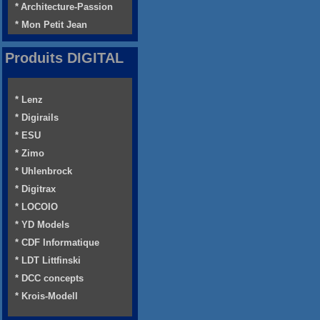
* Architecture-Passion
* Mon Petit Jean
Produits DIGITAL
* Lenz
* Digirails
* ESU
* Zimo
* Uhlenbrock
* Digitrax
* LOCOIO
* YD Models
* CDF Informatique
* LDT Littfinski
* DCC concepts
* Krois-Modell