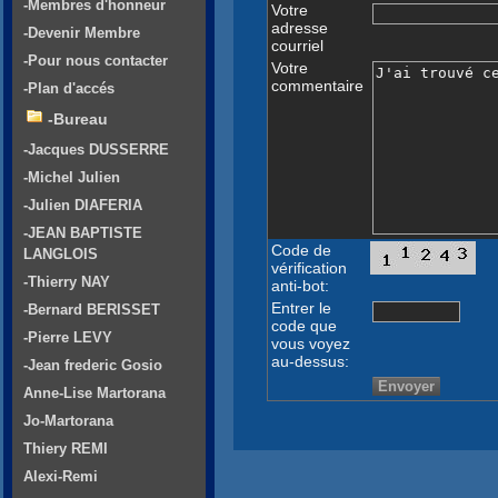
-Membres d'honneur
Votre
adresse
-Devenir Membre
courriel
-Pour nous contacter
Votre
commentaire
-Plan d'accés
-Bureau
-Jacques DUSSERRE
-Michel Julien
-Julien DIAFERIA
-JEAN BAPTISTE
Code de
LANGLOIS
vérification
-Thierry NAY
anti-bot:
Entrer le
-Bernard BERISSET
code que
-Pierre LEVY
vous voyez
au-dessus:
-Jean frederic Gosio
Anne-Lise Martorana
Jo-Martorana
Thiery REMI
Alexi-Remi