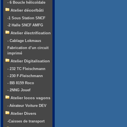
- 6 Boucle hélicoïdale
Atelier décor/bâti
-1 Sous Station SNCF
-2 Halle SNCF AMFG
Atelier électrification
- Cablage Lokmaus
Fabrication d’un circuit
imprimé
Atelier Digitalisation
- 232 TC Fleischmann
- 230 F-Fleischmann
- BB 8159 Roco
- 2NNG Jouef
Atelier locos vagons
- Aérateur Voiture DEV
Atelier Divers
-Caisses de transport