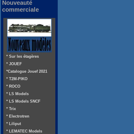
Nouveauté
commerciale
* Sur les étagères
* JOUEF
*Catalogue Jouef 2021
* T2M-PIKO
* ROCO
* LS Models
* LS Models SNCF
* Trix
* Electrotren
* Liliput
* LEMATEC Models