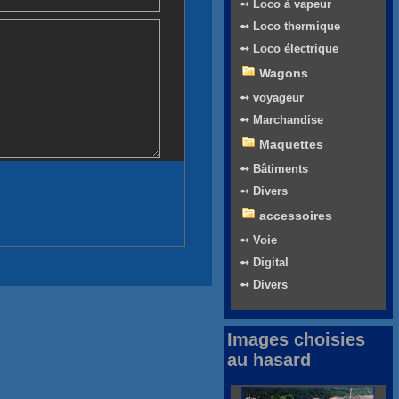
➻ Loco à vapeur
➻ Loco thermique
➻ Loco électrique
Wagons
➻ voyageur
➻ Marchandise
Maquettes
➻ Bâtiments
➻ Divers
accessoires
➻ Voie
➻ Digital
➻ Divers
Images choisies
au hasard