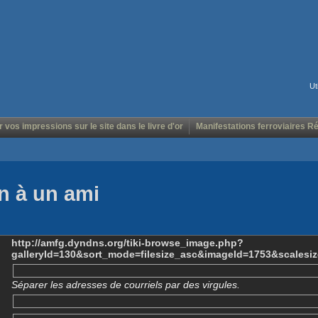
Ut
r vos impressions sur le site dans le livre d'or
Manifestations ferroviaires R
n à un ami
http://amfg.dyndns.org/tiki-browse_image.php?
galleryId=130&sort_mode=filesize_asc&imageId=1753&scalesi
Séparer les adresses de courriels par des virgules.