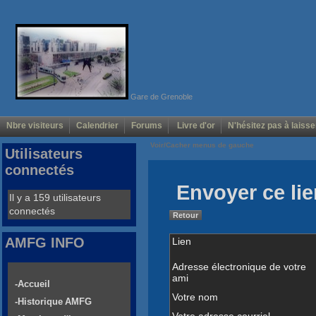
Gare de Grenoble
Nbre visiteurs
Calendrier
Forums
Livre d'or
N'hésitez pas à laisse
Voir/Cacher menus de gauche
Utilisateurs
connectés
Envoyer ce lie
Il y a 159 utilisateurs
connectés
Retour
AMFG INFO
Lien
Adresse électronique de votre
ami
-Accueil
Votre nom
-Historique AMFG
Votre adresse courriel