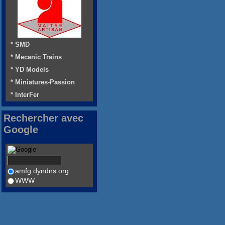
* SMD
* Mecanic Trains
* YD Models
* Miniatures-Passion
* InterFer
Rechercher avec
Google
amfg.dyndns.org
WWW