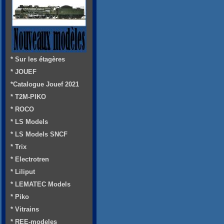
* Sur les étagères
* JOUEF
*Catalogue Jouef 2021
* T2M-PIKO
* ROCO
* LS Models
* LS Models SNCF
* Trix
* Electrotren
* Liliput
* LEMATEC Models
* Piko
* Vitrains
* REE-modeles