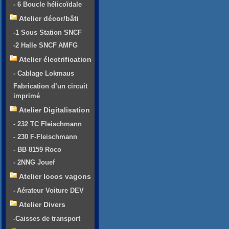
- 6 Boucle hélicoïdale
Atelier décor/bâti
-1 Sous Station SNCF
-2 Halle SNCF AMFG
Atelier électrification
- Cablage Lokmaus
Fabrication d’un circuit
imprimé
Atelier Digitalisation
- 232 TC Fleischmann
- 230 F-Fleischmann
- BB 8159 Roco
- 2NNG Jouef
Atelier locos vagons
- Aérateur Voiture DEV
Atelier Divers
-Caisses de transport