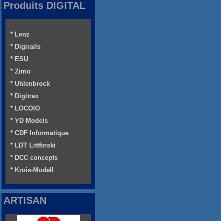
Produits DIGITAL
* Lenz
* Digirails
* ESU
* Zimo
* Uhlenbrock
* Digitrax
* LOCOIO
* YD Models
* CDF Informatique
* LDT Littfinski
* DCC concepts
* Krois-Modell
ARTISAN