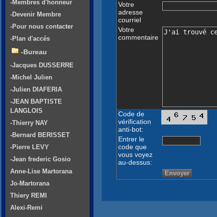
-Membres d'honneur
Votre
adresse
-Devenir Membre
courriel
-Pour nous contacter
Votre
commentaire
-Plan d'accés
-Bureau
-Jacques DUSSERRE
-Michel Julien
-Julien DIAFERIA
-JEAN BAPTISTE
LANGLOIS
Code de
vérification
-Thierry NAY
anti-bot:
-Bernard BERISSET
Entrer le
code que
-Pierre LEVY
vous voyez
-Jean frederic Gosio
au-dessus:
Anne-Lise Martorana
Jo-Martorana
Thiery REMI
Alexi-Remi