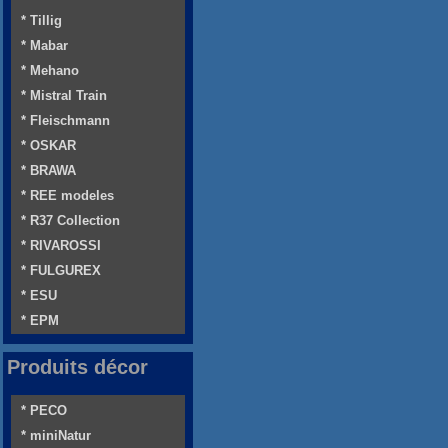
* Tillig
* Mabar
* Mehano
* Mistral Train
* Fleischmann
* OSKAR
* BRAWA
* REE modeles
* R37 Collection
* RIVAROSSI
* FULGUREX
* ESU
* EPM
Produits décor
* PECO
* miniNatur