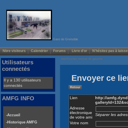
Gare de Grenoble
Nbre visiteurs
Calendrier
Forums
Livre d'or
N'hésitez pas à laisse
Voir/Cacher menus de gauche
Utilisateurs
connectés
Envoyer ce lie
Il y a 130 utilisateurs
connectés
Retour
AMFG INFO
Lien
http://amfg.dyn
galleryId=132&
Adresse
électronique
Séparer les adress
-Accueil
de votre ami
-Historique AMFG
Votre nom