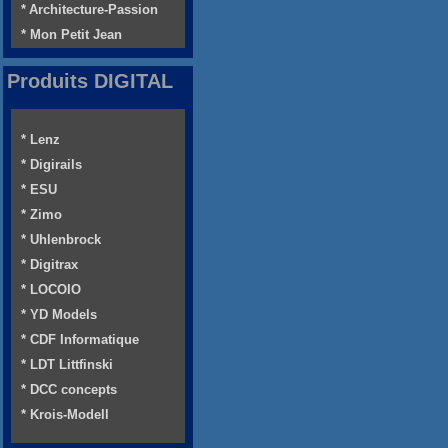
* Architecture-Passion
* Mon Petit Jean
Produits DIGITAL
* Lenz
* Digirails
* ESU
* Zimo
* Uhlenbrock
* Digitrax
* LOCOIO
* YD Models
* CDF Informatique
* LDT Littfinski
* DCC concepts
* Krois-Modell