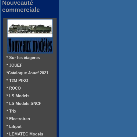
Nouveauté
commerciale
* Sur les étagères
* JOUEF
*Catalogue Jouef 2021
* T2M-PIKO
* ROCO
* LS Models
* LS Models SNCF
* Trix
* Electrotren
* Liliput
* LEMATEC Models