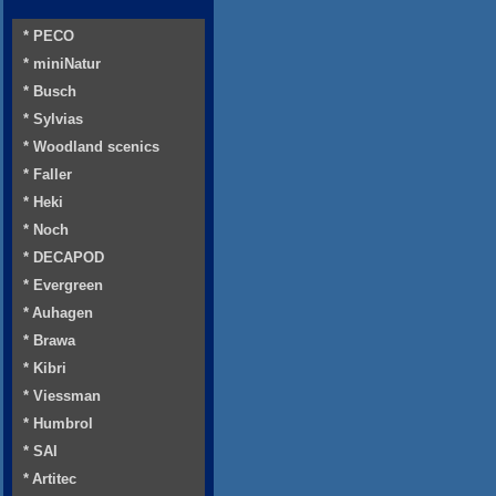
* PECO
* miniNatur
* Busch
* Sylvias
* Woodland scenics
* Faller
* Heki
* Noch
* DECAPOD
* Evergreen
* Auhagen
* Brawa
* Kibri
* Viessman
* Humbrol
* SAI
* Artitec