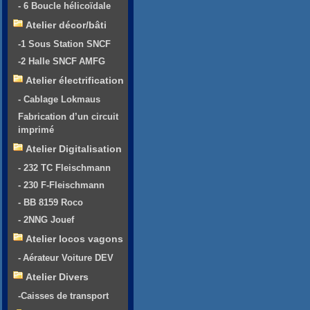
- 6 Boucle hélicoïdale
Atelier décor/bâti
-1 Sous Station SNCF
-2 Halle SNCF AMFG
Atelier électrification
- Cablage Lokmaus
Fabrication d’un circuit
imprimé
Atelier Digitalisation
- 232 TC Fleischmann
- 230 F-Fleischmann
- BB 8159 Roco
- 2NNG Jouef
Atelier locos vagons
- Aérateur Voiture DEV
Atelier Divers
-Caisses de transport