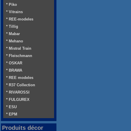
* Piko
* Vitrains
* REE-modeles
* Tillig
* Mabar
* Mehano
* Mistral Train
* Fleischmann
* OSKAR
* BRAWA
* REE modeles
* R37 Collection
* RIVAROSSI
* FULGUREX
* ESU
* EPM
Produits décor