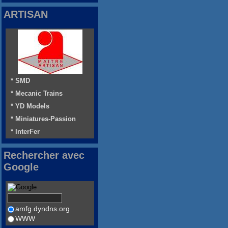
ARTISAN
* SMD
* Mecanic Trains
* YD Models
* Miniatures-Passion
* InterFer
Rechercher avec
Google
amfg.dyndns.org
WWW