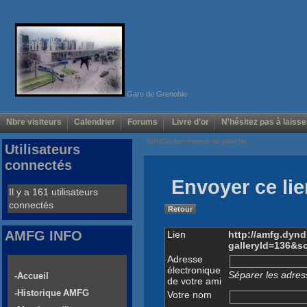
Gare de Grenoble
Nbre visiteurs
Calendrier
Forums
Livre d'or
N'hésitez pas à laisse
Voir/Cacher menus de gauche
Utilisateurs
connectés
Envoyer ce lie
Il y a 161 utilisateurs
connectés
Retour
AMFG INFO
Lien
http://amfg.dyn
galleryId=136&s
Adresse
électronique
Séparer les adress
-Accueil
de votre ami
-Historique AMFG
Votre nom