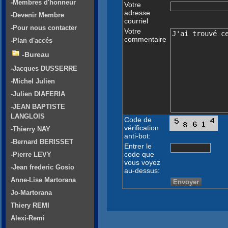
-Membres d'honneur
Votre
adresse
-Devenir Membre
courriel
-Pour nous contacter
Votre
commentaire
-Plan d'accés
-Bureau
-Jacques DUSSERRE
-Michel Julien
-Julien DIAFERIA
-JEAN BAPTISTE
LANGLOIS
Code de
vérification
-Thierry NAY
anti-bot:
-Bernard BERISSET
Entrer le
code que
-Pierre LEVY
vous voyez
-Jean frederic Gosio
au-dessus:
Anne-Lise Martorana
Jo-Martorana
Thiery REMI
Alexi-Remi