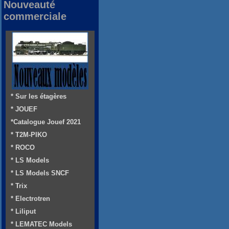
Nouveauté
commerciale
* Sur les étagères
* JOUEF
*Catalogue Jouef 2021
* T2M-PIKO
* ROCO
* LS Models
* LS Models SNCF
* Trix
* Electrotren
* Liliput
* LEMATEC Models