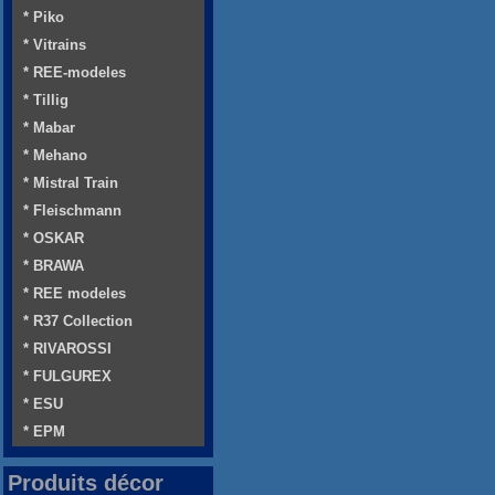
* Piko
* Vitrains
* REE-modeles
* Tillig
* Mabar
* Mehano
* Mistral Train
* Fleischmann
* OSKAR
* BRAWA
* REE modeles
* R37 Collection
* RIVAROSSI
* FULGUREX
* ESU
* EPM
Produits décor