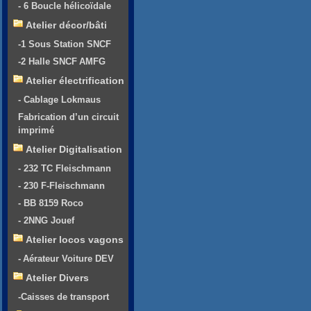
- 6 Boucle hélicoïdale
Atelier décor/bâti
-1 Sous Station SNCF
-2 Halle SNCF AMFG
Atelier électrification
- Cablage Lokmaus
Fabrication d’un circuit
imprimé
Atelier Digitalisation
- 232 TC Fleischmann
- 230 F-Fleischmann
- BB 8159 Roco
- 2NNG Jouef
Atelier locos vagons
- Aérateur Voiture DEV
Atelier Divers
-Caisses de transport