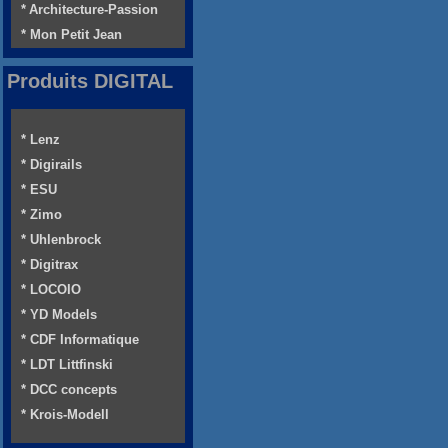
* Architecture-Passion
* Mon Petit Jean
Produits DIGITAL
* Lenz
* Digirails
* ESU
* Zimo
* Uhlenbrock
* Digitrax
* LOCOIO
* YD Models
* CDF Informatique
* LDT Littfinski
* DCC concepts
* Krois-Modell