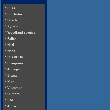
* PECO
* miniNatur
* Busch
* Sylvias
* Woodland scenics
* Faller
* Heki
* Noch
* DECAPOD
* Evergreen
* Auhagen
* Brawa
* Kibri
* Viessman
* Humbrol
* SAI
* Artitec