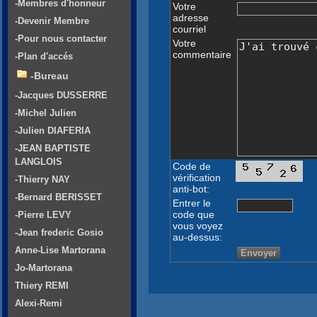
-Membres d'honneur
Votre
adresse
-Devenir Membre
courriel
-Pour nous contacter
Votre
commentaire
-Plan d'accés
-Bureau
-Jacques DUSSERRE
-Michel Julien
-Julien DIAFERIA
-JEAN BAPTISTE
LANGLOIS
Code de
vérification
-Thierry NAY
anti-bot:
-Bernard BERISSET
Entrer le
code que
-Pierre LEVY
vous voyez
-Jean frederic Gosio
au-dessus:
Anne-Lise Martorana
Jo-Martorana
Thiery REMI
Alexi-Remi