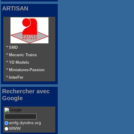
ARTISAN
* SMD
* Mecanic Trains
* YD Models
* Miniatures-Passion
* InterFer
Rechercher avec
Google
amfg.dyndns.org
WWW