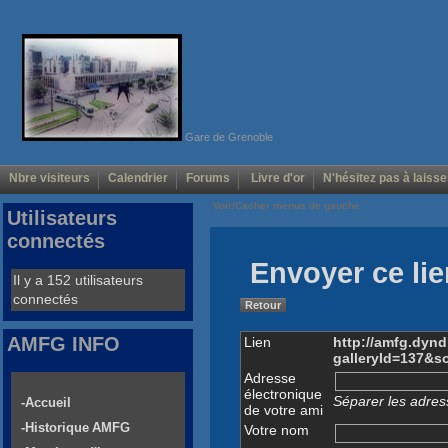
Gare de Grenoble
Nbre visiteurs
Calendrier
Forums
Livre d'or
N'hésitez pas à laisse
Voir/Cacher menus de gauche
Utilisateurs
connectés
Envoyer ce lie
Il y a 152 utilisateurs
connectés
Retour
AMFG INFO
Lien
http://amfg.dyn
galleryId=137&s
Adresse
électronique
Séparer les adress
-Accueil
de votre ami
-Historique AMFG
Votre nom