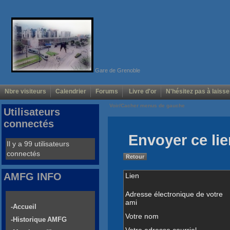
Gare de Grenoble
Nbre visiteurs
Calendrier
Forums
Livre d'or
N'hésitez pas à laisse
Voir/Cacher menus de gauche
Utilisateurs
connectés
Envoyer ce lie
Il y a 99 utilisateurs
connectés
Retour
AMFG INFO
Lien
Adresse électronique de votre
ami
-Accueil
Votre nom
-Historique AMFG
Votre adresse courriel