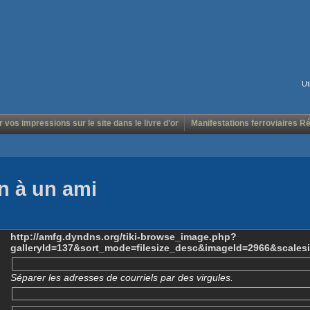
Ut
r vos impressions sur le site dans le livre d'or
Manifestations ferroviaires R
n à un ami
http://amfg.dyndns.org/tiki-browse_image.php?
galleryId=137&sort_mode=filesize_desc&imageId=2966&scales
Séparer les adresses de courriels par des virgules.