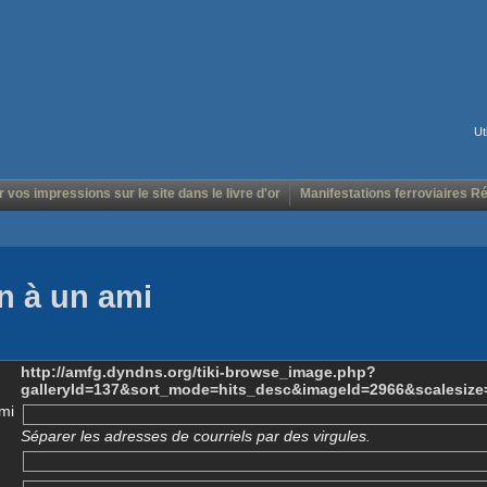
Ut
r vos impressions sur le site dans le livre d'or
Manifestations ferroviaires R
n à un ami
http://amfg.dyndns.org/tiki-browse_image.php?
galleryId=137&sort_mode=hits_desc&imageId=2966&scalesize
mi
Séparer les adresses de courriels par des virgules.