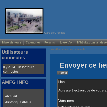
Gare de Grenoble
Nbre visiteurs
Calendrier
Forums
Livre d'or
N'hésitez pas à laisse
Voir/Cacher menus de gauche
Utilisateurs
connectés
Envoyer ce lie
Il y a 141 utilisateurs
connectés
Retour
AMFG INFO
Lien
Adresse électronique de votre a
-Accueil
Votre nom
-Historique AMFG
Votre adresse courriel