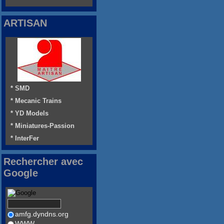
ARTISAN
* SMD
* Mecanic Trains
* YD Models
* Miniatures-Passion
* InterFer
Rechercher avec
Google
amfg.dyndns.org
WWW