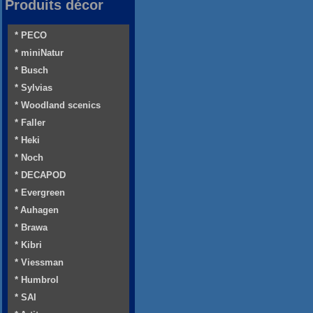
Produits décor
* PECO
* miniNatur
* Busch
* Sylvias
* Woodland scenics
* Faller
* Heki
* Noch
* DECAPOD
* Evergreen
* Auhagen
* Brawa
* Kibri
* Viessman
* Humbrol
* SAI