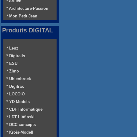
* Artitec
* Architecture-Passion
* Mon Petit Jean
Produits DIGITAL
* Lenz
* Digirails
* ESU
* Zimo
* Uhlenbrock
* Digitrax
* LOCOIO
* YD Models
* CDF Informatique
* LDT Littfinski
* DCC concepts
* Krois-Modell