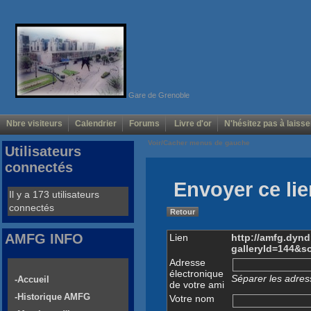
Gare de Grenoble
Nbre visiteurs
Calendrier
Forums
Livre d'or
N'hésitez pas à laisse
Voir/Cacher menus de gauche
Utilisateurs
connectés
Envoyer ce lie
Il y a 173 utilisateurs
connectés
Retour
AMFG INFO
Lien
http://amfg.dyn
galleryId=144&s
Adresse
électronique
Séparer les adress
-Accueil
de votre ami
-Historique AMFG
Votre nom