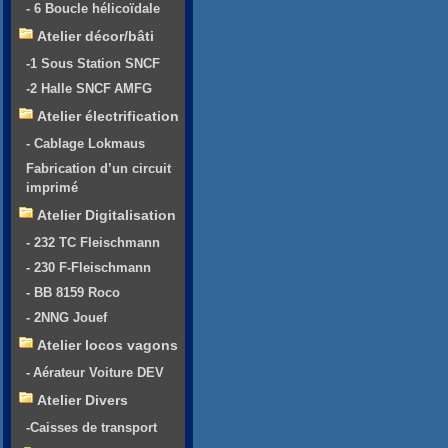
- 6 Boucle hélicoïdale
Atelier décor/bâti
-1 Sous Station SNCF
-2 Halle SNCF AMFG
Atelier électrification
- Cablage Lokmaus
Fabrication d’un circuit
imprimé
Atelier Digitalisation
- 232 TC Fleischmann
- 230 F-Fleischmann
- BB 8159 Roco
- 2NNG Jouef
Atelier locos vagons
- Aérateur Voiture DEV
Atelier Divers
-Caisses de transport