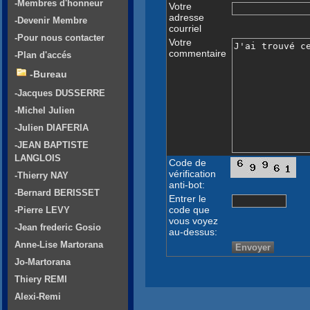
-Membres d'honneur
Votre
adresse
-Devenir Membre
courriel
-Pour nous contacter
Votre
commentaire
-Plan d'accés
-Bureau
-Jacques DUSSERRE
-Michel Julien
-Julien DIAFERIA
-JEAN BAPTISTE
LANGLOIS
Code de
vérification
-Thierry NAY
anti-bot:
-Bernard BERISSET
Entrer le
code que
-Pierre LEVY
vous voyez
-Jean frederic Gosio
au-dessus:
Anne-Lise Martorana
Jo-Martorana
Thiery REMI
Alexi-Remi