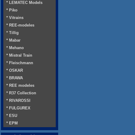
* LEMATEC Models
* Piko
* Vitrains
* REE-modeles
* Tillig
* Mabar
* Mehano
* Mistral Train
* Fleischmann
* OSKAR
* BRAWA
* REE modeles
* R37 Collection
* RIVAROSSI
* FULGUREX
* ESU
* EPM