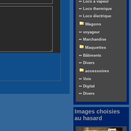
➻ Loco à vapeur
➻ Loco thermique
➻ Loco électrique
Wagons
➻ voyageur
➻ Marchandise
Maquettes
➻ Bâtiments
➻ Divers
accessoires
➻ Voie
➻ Digital
➻ Divers
Images choisies
au hasard