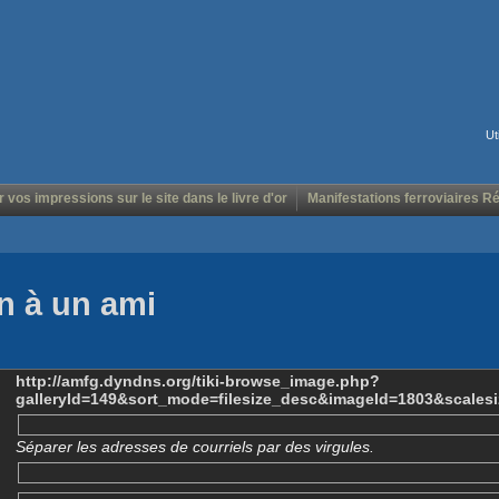
Ut
r vos impressions sur le site dans le livre d'or
Manifestations ferroviaires R
n à un ami
http://amfg.dyndns.org/tiki-browse_image.php?
galleryId=149&sort_mode=filesize_desc&imageId=1803&scales
Séparer les adresses de courriels par des virgules.