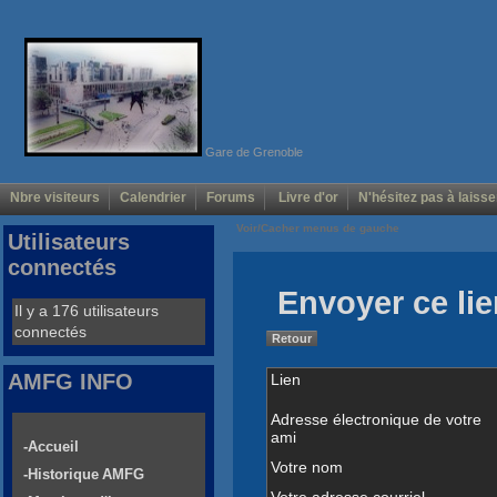
Gare de Grenoble
Nbre visiteurs
Calendrier
Forums
Livre d'or
N'hésitez pas à laisse
Voir/Cacher menus de gauche
Utilisateurs
connectés
Envoyer ce lie
Il y a 176 utilisateurs
connectés
Retour
AMFG INFO
Lien
Adresse électronique de votre
ami
-Accueil
Votre nom
-Historique AMFG
Votre adresse courriel