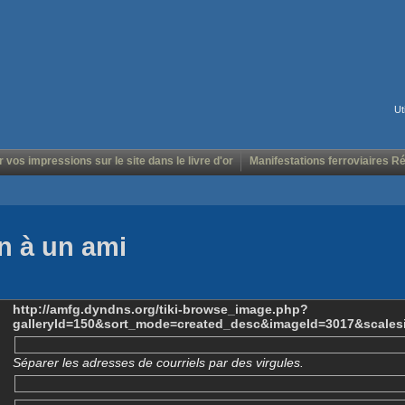
Ut
r vos impressions sur le site dans le livre d'or
Manifestations ferroviaires R
n à un ami
http://amfg.dyndns.org/tiki-browse_image.php?
galleryId=150&sort_mode=created_desc&imageId=3017&scales
Séparer les adresses de courriels par des virgules.