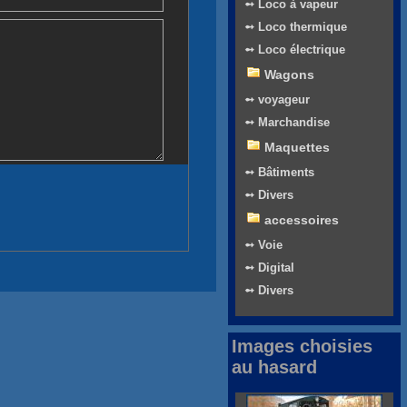
➻ Loco à vapeur
➻ Loco thermique
➻ Loco électrique
Wagons
➻ voyageur
➻ Marchandise
Maquettes
➻ Bâtiments
➻ Divers
accessoires
➻ Voie
➻ Digital
➻ Divers
Images choisies
au hasard