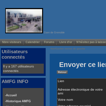
Gare de Grenoble
Nbre visiteurs
Calendrier
Forums
Livre d'or
N'hésitez pas à laisse
Voir/Cacher menus de gauche
Utilisateurs
connectés
Envoyer ce lie
Il y a 167 utilisateurs
connectés
Retour
AMFG INFO
Lien
Adresse électronique de votre
ami
-Accueil
Votre nom
-Historique AMFG
Votre adresse courriel