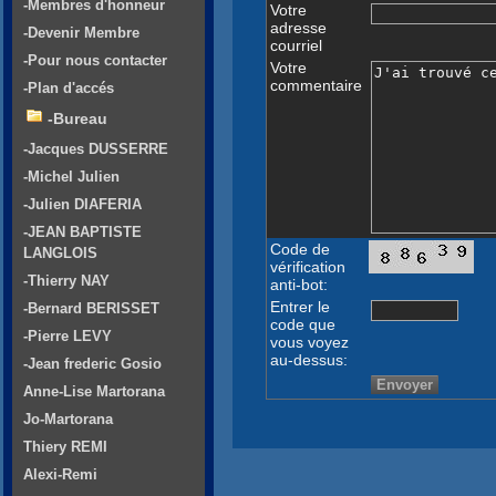
-Membres d'honneur
Votre
adresse
-Devenir Membre
courriel
-Pour nous contacter
Votre
commentaire
-Plan d'accés
-Bureau
-Jacques DUSSERRE
-Michel Julien
-Julien DIAFERIA
-JEAN BAPTISTE
Code de
LANGLOIS
vérification
-Thierry NAY
anti-bot:
Entrer le
-Bernard BERISSET
code que
-Pierre LEVY
vous voyez
au-dessus:
-Jean frederic Gosio
Anne-Lise Martorana
Jo-Martorana
Thiery REMI
Alexi-Remi