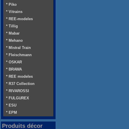
* Piko
* Vitrains
* REE-modeles
* Tillig
* Mabar
* Mehano
* Mistral Train
* Fleischmann
* OSKAR
* BRAWA
* REE modeles
* R37 Collection
* RIVAROSSI
* FULGUREX
* ESU
* EPM
Produits décor