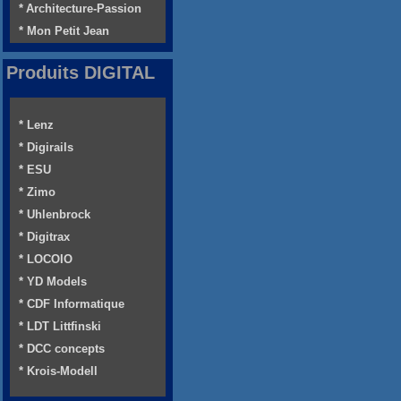
* Architecture-Passion
* Mon Petit Jean
Produits DIGITAL
* Lenz
* Digirails
* ESU
* Zimo
* Uhlenbrock
* Digitrax
* LOCOIO
* YD Models
* CDF Informatique
* LDT Littfinski
* DCC concepts
* Krois-Modell