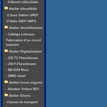
- 6 Boucle hélicoïdale
Atelier décor/bâti
-1 Sous Station SNCF
-2 Halle SNCF AMFG
Atelier électrification
- Cablage Lokmaus
Fabrication d’un circuit
imprimé
Atelier Digitalisation
- 232 TC Fleischmann
- 230 F-Fleischmann
- BB 8159 Roco
- 2NNG Jouef
Atelier locos vagons
- Aérateur Voiture DEV
Atelier Divers
-Caisses de transport