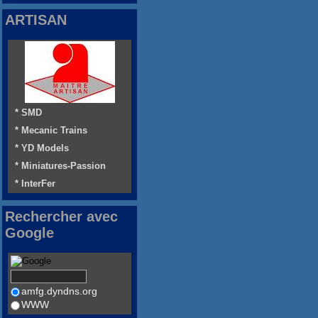
ARTISAN
* SMD
* Mecanic Trains
* YD Models
* Miniatures-Passion
* InterFer
Rechercher avec
Google
amfg.dyndns.org
WWW