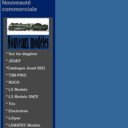
Nouveauté
commerciale
* Sur les étagères
* JOUEF
*Catalogue Jouef 2021
* T2M-PIKO
* ROCO
* LS Models
* LS Models SNCF
* Trix
* Electrotren
* Liliput
* LEMATEC Models