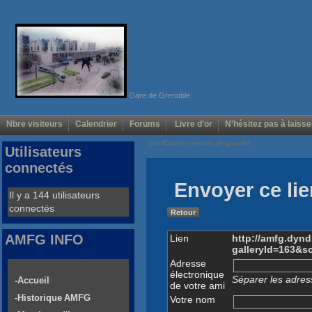
Gare de Grenoble
Nbre visiteurs
Calendrier
Forums
Livre d'or
N'hésitez pas à laisse
Voir/Cacher menus de gauche
Utilisateurs
connectés
Envoyer ce lie
Il y a 144 utilisateurs
connectés
Retour
AMFG INFO
Lien
http://amfg.dyn
galleryId=163&s
Adresse
électronique
Séparer les adress
-Accueil
de votre ami
-Historique AMFG
Votre nom