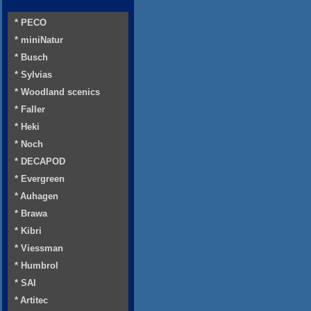
* PECO
* miniNatur
* Busch
* Sylvias
* Woodland scenics
* Faller
* Heki
* Noch
* DECAPOD
* Evergreen
* Auhagen
* Brawa
* Kibri
* Viessman
* Humbrol
* SAI
* Artitec