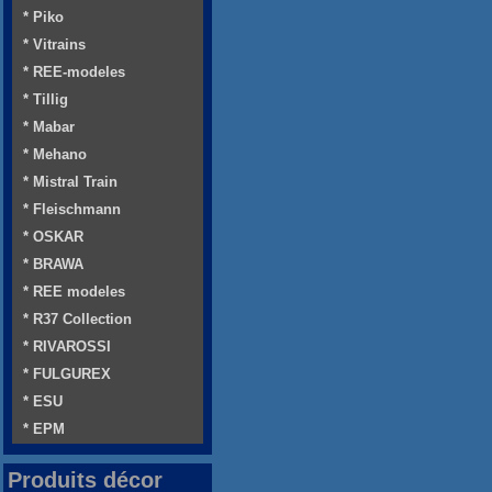
* Piko
* Vitrains
* REE-modeles
* Tillig
* Mabar
* Mehano
* Mistral Train
* Fleischmann
* OSKAR
* BRAWA
* REE modeles
* R37 Collection
* RIVAROSSI
* FULGUREX
* ESU
* EPM
Produits décor