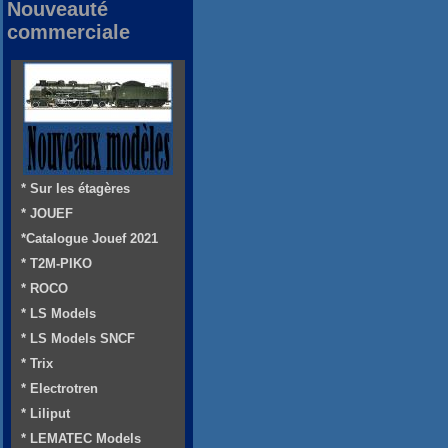
Nouveauté
commerciale
* Sur les étagères
* JOUEF
*Catalogue Jouef 2021
* T2M-PIKO
* ROCO
* LS Models
* LS Models SNCF
* Trix
* Electrotren
* Liliput
* LEMATEC Models