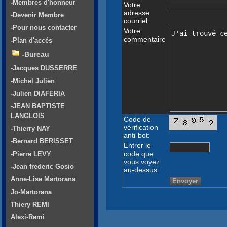
-Membres d'honneur
Votre
adresse
-Devenir Membre
courriel
-Pour nous contacter
Votre
commentaire
-Plan d'accés
-Bureau
-Jacques DUSSERRE
-Michel Julien
-Julien DIAFERIA
-JEAN BAPTISTE
LANGLOIS
Code de
vérification
-Thierry NAY
anti-bot:
-Bernard BERISSET
Entrer le
code que
-Pierre LEVY
vous voyez
-Jean frederic Gosio
au-dessus:
Anne-Lise Martorana
Jo-Martorana
Thiery REMI
Alexi-Remi