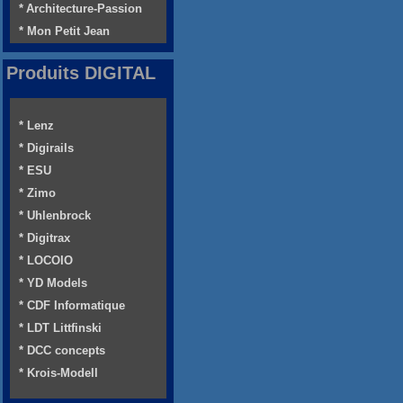
* Architecture-Passion
* Mon Petit Jean
Produits DIGITAL
* Lenz
* Digirails
* ESU
* Zimo
* Uhlenbrock
* Digitrax
* LOCOIO
* YD Models
* CDF Informatique
* LDT Littfinski
* DCC concepts
* Krois-Modell