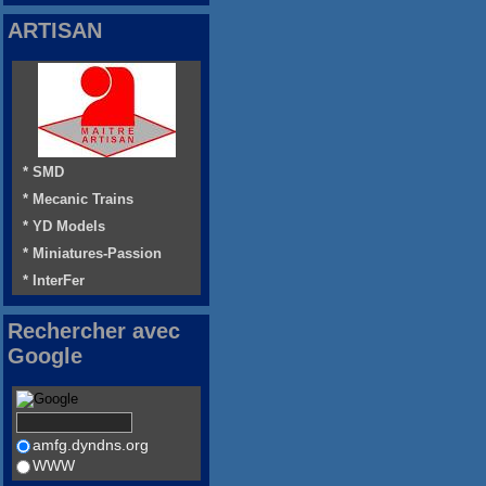
ARTISAN
* SMD
* Mecanic Trains
* YD Models
* Miniatures-Passion
* InterFer
Rechercher avec
Google
amfg.dyndns.org
WWW