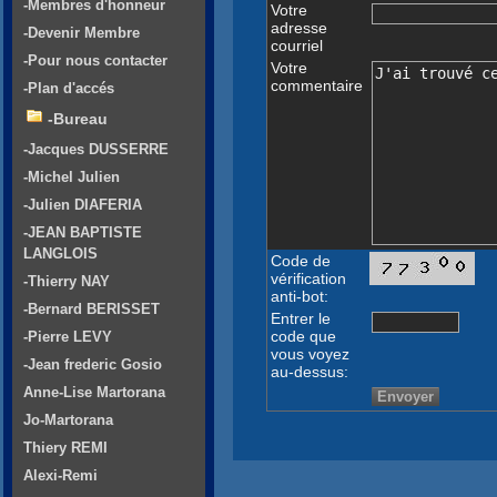
-Membres d'honneur
Votre
adresse
-Devenir Membre
courriel
-Pour nous contacter
Votre
commentaire
-Plan d'accés
-Bureau
-Jacques DUSSERRE
-Michel Julien
-Julien DIAFERIA
-JEAN BAPTISTE
LANGLOIS
Code de
vérification
-Thierry NAY
anti-bot:
-Bernard BERISSET
Entrer le
code que
-Pierre LEVY
vous voyez
-Jean frederic Gosio
au-dessus:
Anne-Lise Martorana
Jo-Martorana
Thiery REMI
Alexi-Remi