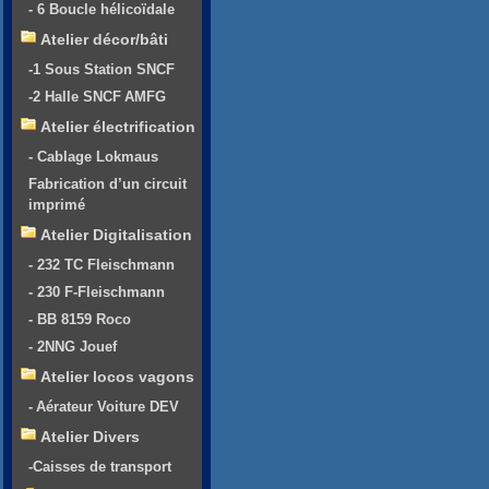
- 6 Boucle hélicoïdale
Atelier décor/bâti
-1 Sous Station SNCF
-2 Halle SNCF AMFG
Atelier électrification
- Cablage Lokmaus
Fabrication d’un circuit
imprimé
Atelier Digitalisation
- 232 TC Fleischmann
- 230 F-Fleischmann
- BB 8159 Roco
- 2NNG Jouef
Atelier locos vagons
- Aérateur Voiture DEV
Atelier Divers
-Caisses de transport