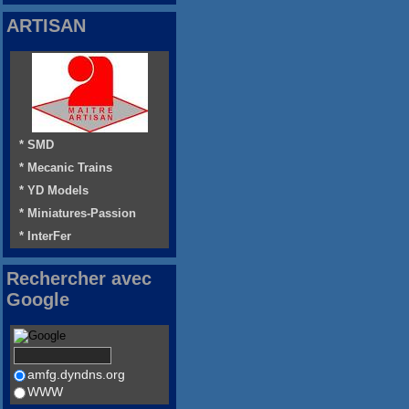
ARTISAN
* SMD
* Mecanic Trains
* YD Models
* Miniatures-Passion
* InterFer
Rechercher avec
Google
amfg.dyndns.org
WWW