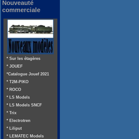
Nouveauté
commerciale
* Sur les étagères
* JOUEF
*Catalogue Jouef 2021
* T2M-PIKO
* ROCO
* LS Models
* LS Models SNCF
* Trix
* Electrotren
* Liliput
* LEMATEC Models