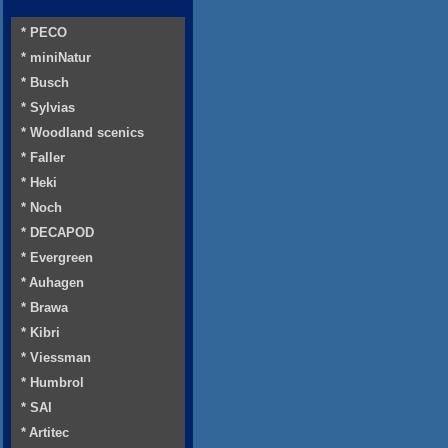
* PECO
* miniNatur
* Busch
* Sylvias
* Woodland scenics
* Faller
* Heki
* Noch
* DECAPOD
* Evergreen
* Auhagen
* Brawa
* Kibri
* Viessman
* Humbrol
* SAI
* Artitec