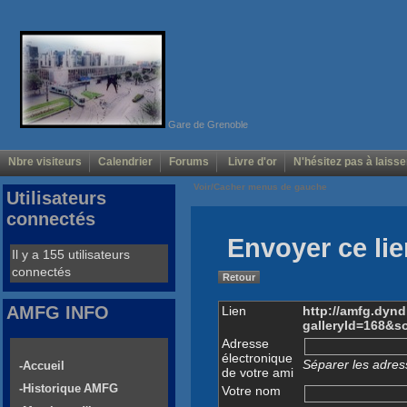
Gare de Grenoble
Nbre visiteurs
Calendrier
Forums
Livre d'or
N'hésitez pas à laisse
Voir/Cacher menus de gauche
Utilisateurs
connectés
Envoyer ce lie
Il y a 155 utilisateurs
connectés
Retour
AMFG INFO
Lien
http://amfg.dyn
galleryId=168&s
Adresse
électronique
Séparer les adress
-Accueil
de votre ami
-Historique AMFG
Votre nom