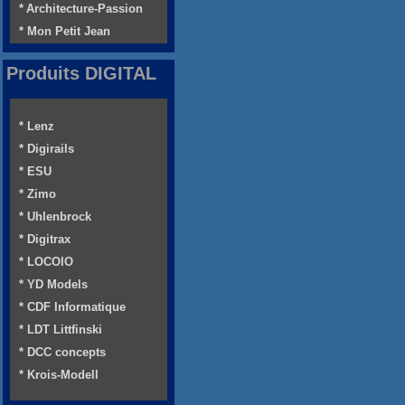
* Architecture-Passion
* Mon Petit Jean
Produits DIGITAL
* Lenz
* Digirails
* ESU
* Zimo
* Uhlenbrock
* Digitrax
* LOCOIO
* YD Models
* CDF Informatique
* LDT Littfinski
* DCC concepts
* Krois-Modell