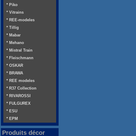
* Piko
* Vitrains
* REE-modeles
* Tillig
* Mabar
* Mehano
* Mistral Train
* Fleischmann
* OSKAR
* BRAWA
* REE modeles
* R37 Collection
* RIVAROSSI
* FULGUREX
* ESU
* EPM
Produits décor