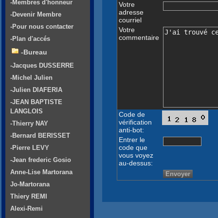
-Membres d'honneur
Votre
adresse
-Devenir Membre
courriel
-Pour nous contacter
Votre
commentaire
-Plan d'accés
-Bureau
-Jacques DUSSERRE
-Michel Julien
-Julien DIAFERIA
-JEAN BAPTISTE
LANGLOIS
Code de
vérification
-Thierry NAY
anti-bot:
-Bernard BERISSET
Entrer le
code que
-Pierre LEVY
vous voyez
-Jean frederic Gosio
au-dessus:
Anne-Lise Martorana
Jo-Martorana
Thiery REMI
Alexi-Remi