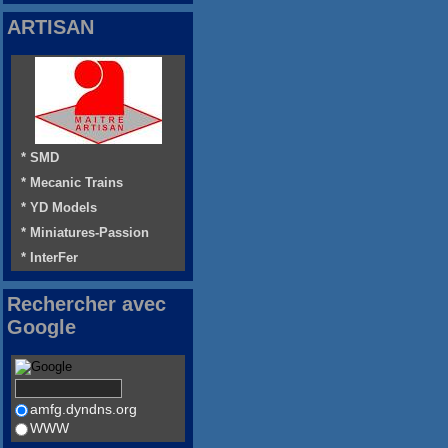
ARTISAN
* SMD
* Mecanic Trains
* YD Models
* Miniatures-Passion
* InterFer
Rechercher avec
Google
amfg.dyndns.org
WWW