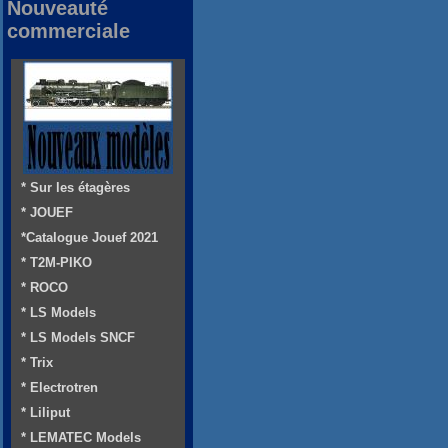
Nouveauté
commerciale
* Sur les étagères
* JOUEF
*Catalogue Jouef 2021
* T2M-PIKO
* ROCO
* LS Models
* LS Models SNCF
* Trix
* Electrotren
* Liliput
* LEMATEC Models