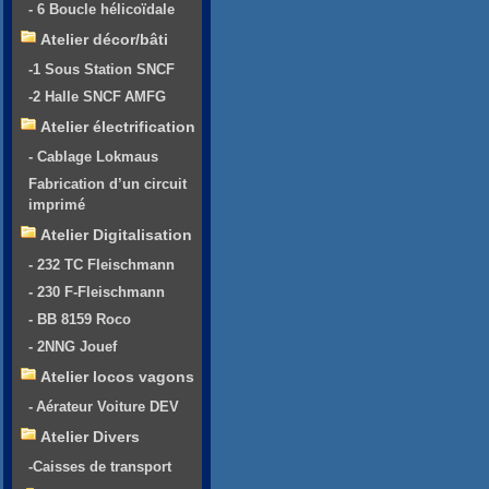
- 6 Boucle hélicoïdale
Atelier décor/bâti
-1 Sous Station SNCF
-2 Halle SNCF AMFG
Atelier électrification
- Cablage Lokmaus
Fabrication d’un circuit
imprimé
Atelier Digitalisation
- 232 TC Fleischmann
- 230 F-Fleischmann
- BB 8159 Roco
- 2NNG Jouef
Atelier locos vagons
- Aérateur Voiture DEV
Atelier Divers
-Caisses de transport