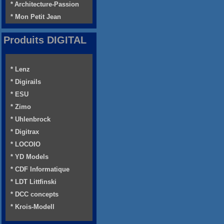
* Architecture-Passion
* Mon Petit Jean
Produits DIGITAL
* Lenz
* Digirails
* ESU
* Zimo
* Uhlenbrock
* Digitrax
* LOCOIO
* YD Models
* CDF Informatique
* LDT Littfinski
* DCC concepts
* Krois-Modell