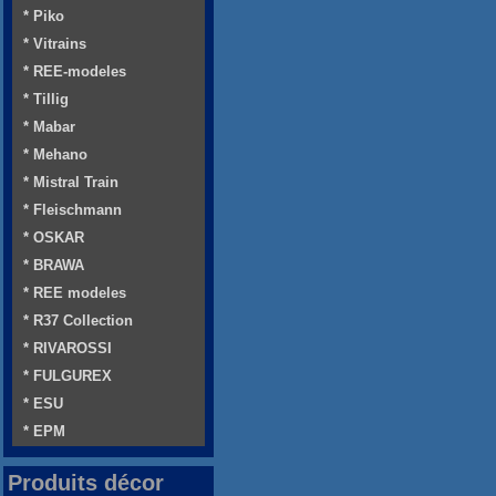
* Piko
* Vitrains
* REE-modeles
* Tillig
* Mabar
* Mehano
* Mistral Train
* Fleischmann
* OSKAR
* BRAWA
* REE modeles
* R37 Collection
* RIVAROSSI
* FULGUREX
* ESU
* EPM
Produits décor