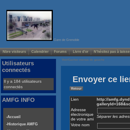
Gare de Grenoble
Nbre visiteurs
Calendrier
Forums
Livre d'or
N'hésitez pas à laisse
Voir/Cacher menus de gauche
Utilisateurs
connectés
Envoyer ce lie
Il y a 184 utilisateurs
connectés
Retour
AMFG INFO
Lien
http://amfg.dyn
galleryId=168&s
Adresse
électronique
Séparer les adress
-Accueil
de votre ami
-Historique AMFG
Votre nom