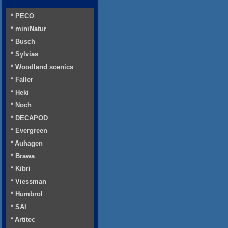
* PECO
* miniNatur
* Busch
* Sylvias
* Woodland scenics
* Faller
* Heki
* Noch
* DECAPOD
* Evergreen
* Auhagen
* Brawa
* Kibri
* Viessman
* Humbrol
* SAI
* Artitec