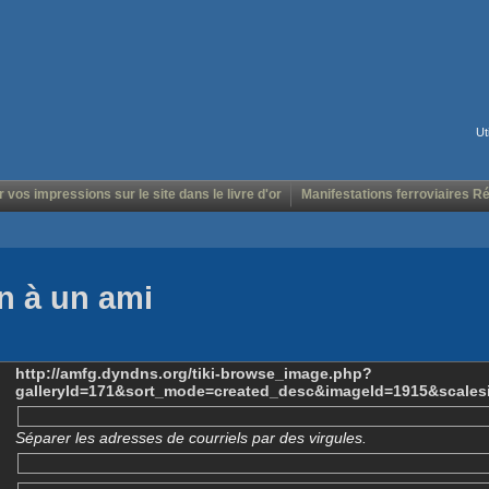
Ut
r vos impressions sur le site dans le livre d'or
Manifestations ferroviaires R
n à un ami
http://amfg.dyndns.org/tiki-browse_image.php?
galleryId=171&sort_mode=created_desc&imageId=1915&scales
Séparer les adresses de courriels par des virgules.