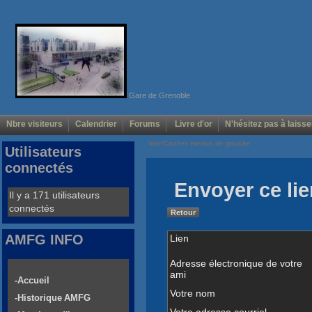
Gare de Grenoble
Nbre visiteurs
Calendrier
Forums
Livre d'or
N'hésitez pas à laisse
Voir/Cacher menus de gauche
Utilisateurs
connectés
Envoyer ce lie
Il y a 171 utilisateurs
connectés
Retour
AMFG INFO
Lien
Adresse électronique de votre
ami
-Accueil
Votre nom
-Historique AMFG
Votre adresse courriel