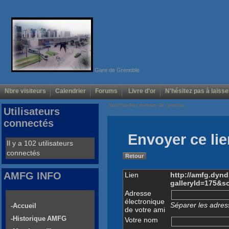
Gare de Grenoble
Nbre visiteurs
Calendrier
Forums
Livre d'or
N'hésitez pas à laisse
Voir/Cacher menus de gauche
Utilisateurs
connectés
Envoyer ce lie
Il y a 102 utilisateurs
connectés
Retour
AMFG INFO
Lien
http://amfg.dyn
galleryId=175&s
Adresse
électronique
Séparer les adress
-Accueil
de votre ami
-Historique AMFG
Votre nom