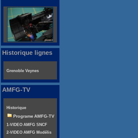
Historique lignes
Grenoble Veynes
AMFG-TV
Historique
Programe AMFG-TV
1-VIDEO AMFG SNCF
2-VIDEO AMFG Modélis