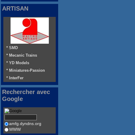
ARTISAN
* SMD
* Mecanic Trains
* YD Models
* Miniatures-Passion
* InterFer
Rechercher avec
Google
amfg.dyndns.org
WWW