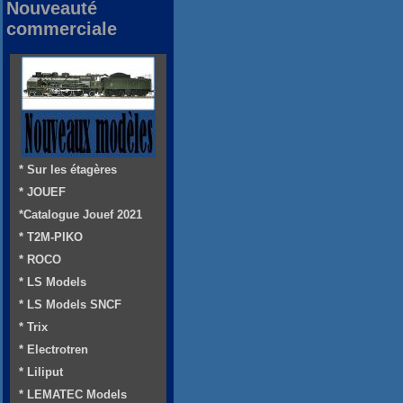
Nouveauté
commerciale
* Sur les étagères
* JOUEF
*Catalogue Jouef 2021
* T2M-PIKO
* ROCO
* LS Models
* LS Models SNCF
* Trix
* Electrotren
* Liliput
* LEMATEC Models