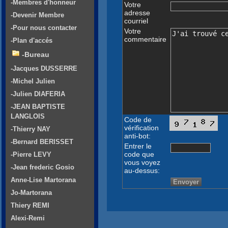
-Membres d'honneur
Votre
adresse
-Devenir Membre
courriel
-Pour nous contacter
Votre
commentaire
-Plan d'accés
-Bureau
-Jacques DUSSERRE
-Michel Julien
-Julien DIAFERIA
-JEAN BAPTISTE
LANGLOIS
Code de
vérification
-Thierry NAY
anti-bot:
-Bernard BERISSET
Entrer le
code que
-Pierre LEVY
vous voyez
-Jean frederic Gosio
au-dessus:
Anne-Lise Martorana
Jo-Martorana
Thiery REMI
Alexi-Remi