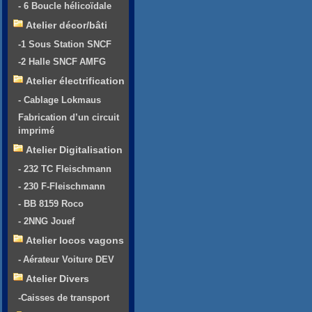
- 6 Boucle hélicoïdale
Atelier décor/bâti
-1 Sous Station SNCF
-2 Halle SNCF AMFG
Atelier électrification
- Cablage Lokmaus
Fabrication d’un circuit
imprimé
Atelier Digitalisation
- 232 TC Fleischmann
- 230 F-Fleischmann
- BB 8159 Roco
- 2NNG Jouef
Atelier locos vagons
- Aérateur Voiture DEV
Atelier Divers
-Caisses de transport