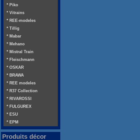
* Piko
* Vitrains
* REE-modeles
* Tillig
* Mabar
* Mehano
* Mistral Train
* Fleischmann
* OSKAR
* BRAWA
* REE modeles
* R37 Collection
* RIVAROSSI
* FULGUREX
* ESU
* EPM
Produits décor