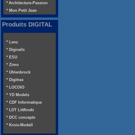
* Architecture-Passion
* Mon Petit Jean
Produits DIGITAL
* Lenz
* Digirails
* ESU
* Zimo
* Uhlenbrock
* Digitrax
* LOCOIO
* YD Models
* CDF Informatique
* LDT Littfinski
* DCC concepts
* Krois-Modell