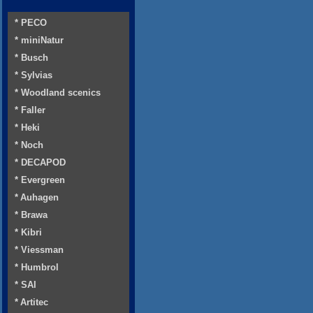
* PECO
* miniNatur
* Busch
* Sylvias
* Woodland scenics
* Faller
* Heki
* Noch
* DECAPOD
* Evergreen
* Auhagen
* Brawa
* Kibri
* Viessman
* Humbrol
* SAI
* Artitec