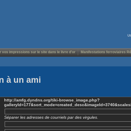
Ut
r vos impressions sur le site dans le livre d'or
Manifestations ferroviaires R
n à un ami
http://amfg.dyndns.org/tiki-browse_image.php?
galleryId=177&sort_mode=created_desc&imageId=3740&scales
Séparer les adresses de courriels par des virgules.