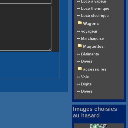
➻ Loco à vapeur
➻ Loco thermique
➻ Loco électrique
Wagons
➻ voyageur
➻ Marchandise
Maquettes
➻ Bâtiments
➻ Divers
accessoires
➻ Voie
➻ Digital
➻ Divers
Images choisies
au hasard