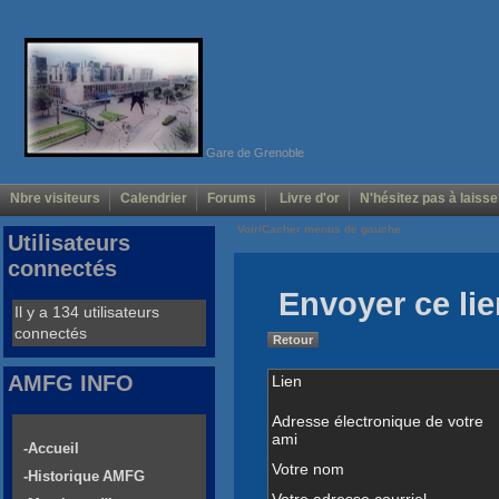
Gare de Grenoble
Nbre visiteurs
Calendrier
Forums
Livre d'or
N'hésitez pas à laisse
Voir/Cacher menus de gauche
Utilisateurs
connectés
Envoyer ce lie
Il y a 134 utilisateurs
connectés
Retour
AMFG INFO
Lien
Adresse électronique de votre
ami
-Accueil
Votre nom
-Historique AMFG
Votre adresse courriel