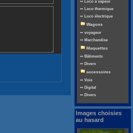
➻ Loco à vapeur
➻ Loco thermique
➻ Loco électrique
Wagons
➻ voyageur
➻ Marchandise
Maquettes
➻ Bâtiments
➻ Divers
accessoires
➻ Voie
➻ Digital
➻ Divers
Images choisies
au hasard