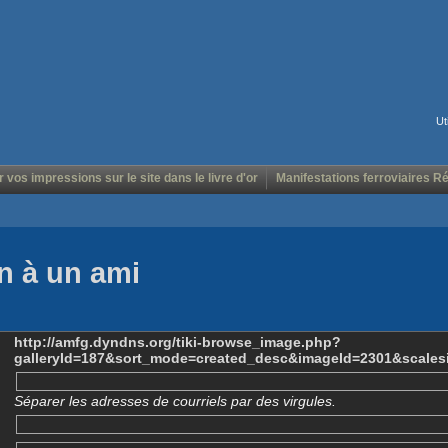
Ut
r vos impressions sur le site dans le livre d'or
Manifestations ferroviaires R
n à un ami
http://amfg.dyndns.org/tiki-browse_image.php?
galleryId=187&sort_mode=created_desc&imageId=2301&scales
Séparer les adresses de courriels par des virgules.