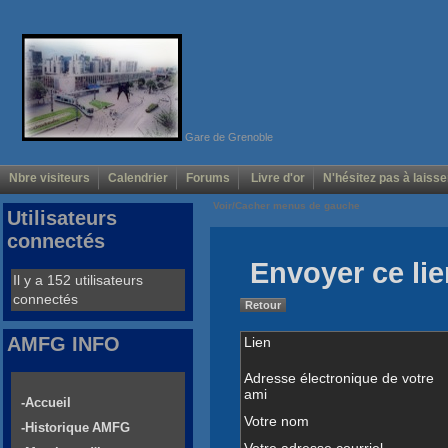
Gare de Grenoble
Nbre visiteurs
Calendrier
Forums
Livre d'or
N'hésitez pas à laisse
Voir/Cacher menus de gauche
Utilisateurs
connectés
Envoyer ce lie
Il y a 152 utilisateurs
connectés
Retour
AMFG INFO
Lien
Adresse électronique de votre
ami
-Accueil
Votre nom
-Historique AMFG
Votre adresse courriel