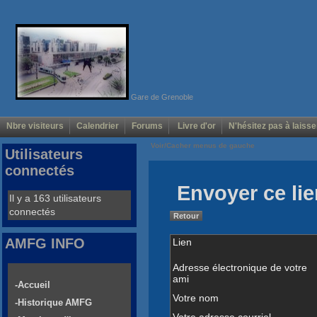
Gare de Grenoble
Nbre visiteurs
Calendrier
Forums
Livre d'or
N'hésitez pas à laisse
Voir/Cacher menus de gauche
Utilisateurs
connectés
Envoyer ce lie
Il y a 163 utilisateurs
connectés
Retour
AMFG INFO
Lien
Adresse électronique de votre
ami
-Accueil
Votre nom
-Historique AMFG
Votre adresse courriel