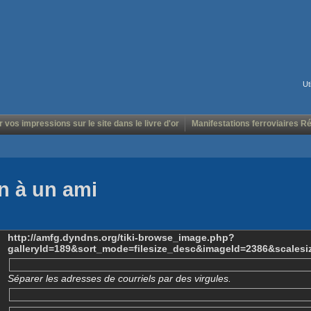
Ut
r vos impressions sur le site dans le livre d'or
Manifestations ferroviaires R
n à un ami
http://amfg.dyndns.org/tiki-browse_image.php?
galleryId=189&sort_mode=filesize_desc&imageId=2386&scalesi
Séparer les adresses de courriels par des virgules.