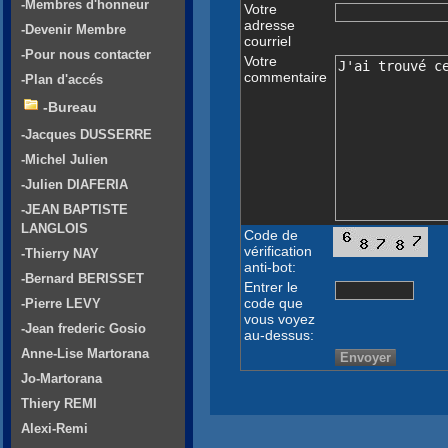
-Membres d'honneur
Votre
adresse
-Devenir Membre
courriel
-Pour nous contacter
Votre
commentaire
-Plan d'accés
-Bureau
-Jacques DUSSERRE
-Michel Julien
-Julien DIAFERIA
-JEAN BAPTISTE
LANGLOIS
Code de
vérification
-Thierry NAY
anti-bot:
-Bernard BERISSET
Entrer le
code que
-Pierre LEVY
vous voyez
-Jean frederic Gosio
au-dessus:
Anne-Lise Martorana
Jo-Martorana
Thiery REMI
Alexi-Remi