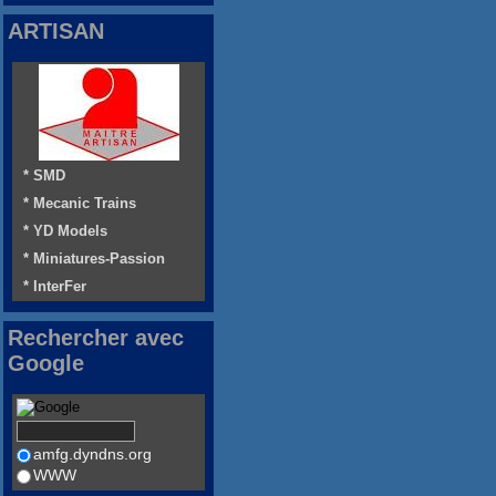
ARTISAN
* SMD
* Mecanic Trains
* YD Models
* Miniatures-Passion
* InterFer
Rechercher avec
Google
amfg.dyndns.org
WWW