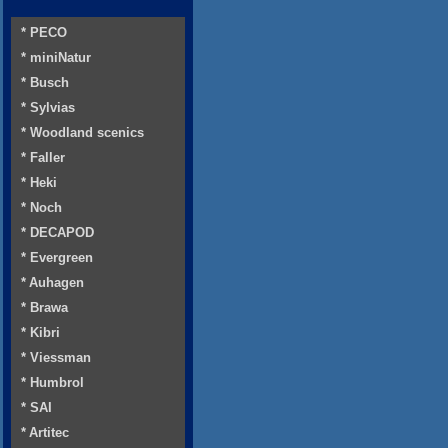
* PECO
* miniNatur
* Busch
* Sylvias
* Woodland scenics
* Faller
* Heki
* Noch
* DECAPOD
* Evergreen
* Auhagen
* Brawa
* Kibri
* Viessman
* Humbrol
* SAI
* Artitec