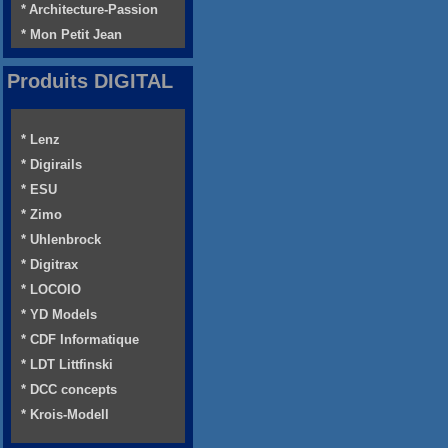
* Architecture-Passion
* Mon Petit Jean
Produits DIGITAL
* Lenz
* Digirails
* ESU
* Zimo
* Uhlenbrock
* Digitrax
* LOCOIO
* YD Models
* CDF Informatique
* LDT Littfinski
* DCC concepts
* Krois-Modell