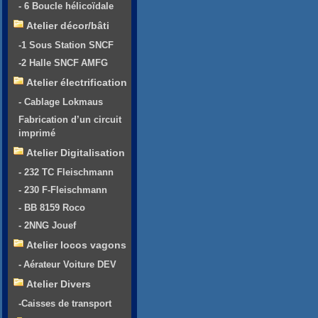
- 6 Boucle hélicoïdale
Atelier décor/bâti
-1 Sous Station SNCF
-2 Halle SNCF AMFG
Atelier électrification
- Cablage Lokmaus
Fabrication d’un circuit
imprimé
Atelier Digitalisation
- 232 TC Fleischmann
- 230 F-Fleischmann
- BB 8159 Roco
- 2NNG Jouef
Atelier locos vagons
- Aérateur Voiture DEV
Atelier Divers
-Caisses de transport