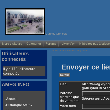
Gare de Grenoble
Nbre visiteurs
Calendrier
Forums
Livre d'or
N'hésitez pas à laisse
Voir/Cacher menus de gauche
Utilisateurs
connectés
Envoyer ce lie
Il y a 172 utilisateurs
connectés
Retour
AMFG INFO
Lien
http://amfg.dyn
galleryId=197&s
Adresse
électronique
Séparer les adress
-Accueil
de votre ami
-Historique AMFG
Votre nom