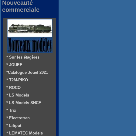
Nouveauté
commerciale
* Sur les étagères
* JOUEF
*Catalogue Jouef 2021
* T2M-PIKO
* ROCO
* LS Models
* LS Models SNCF
* Trix
* Electrotren
* Liliput
* LEMATEC Models