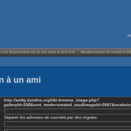
Ut
r vos impressions sur le site dans le livre d'or
Manifestations ferroviaires R
n à un ami
http://amfg.dyndns.org/tiki-browse_image.php?
galleryId=208&sort_mode=created_asc&imageId=3567&scalesi
Séparer les adresses de courriels par des virgules.