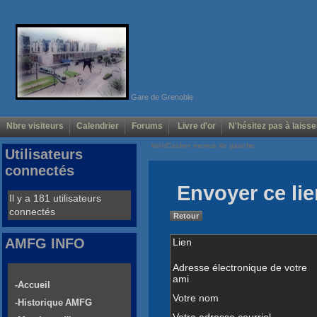
Gare de Grenoble
Nbre visiteurs
Calendrier
Forums
Livre d'or
N'hésitez pas à laisse
Voir/Cacher menus de gauche
Utilisateurs
connectés
Envoyer ce lie
Il y a 181 utilisateurs
connectés
Retour
AMFG INFO
Lien
Adresse électronique de votre
ami
-Accueil
Votre nom
-Historique AMFG
Votre adresse courriel