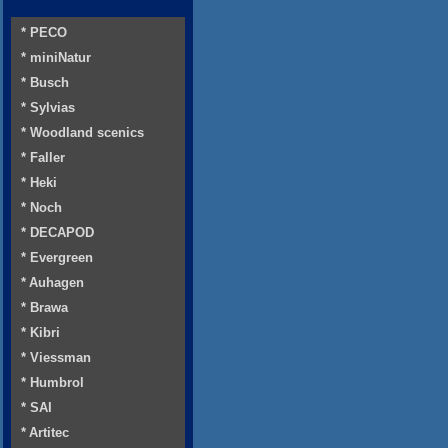
* PECO
* miniNatur
* Busch
* Sylvias
* Woodland scenics
* Faller
* Heki
* Noch
* DECAPOD
* Evergreen
* Auhagen
* Brawa
* Kibri
* Viessman
* Humbrol
* SAI
* Artitec