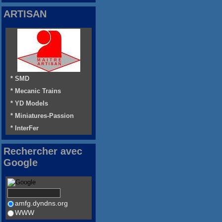
ARTISAN
* SMD
* Mecanic Trains
* YD Models
* Miniatures-Passion
* InterFer
Rechercher avec
Google
amfg.dyndns.org
WWW