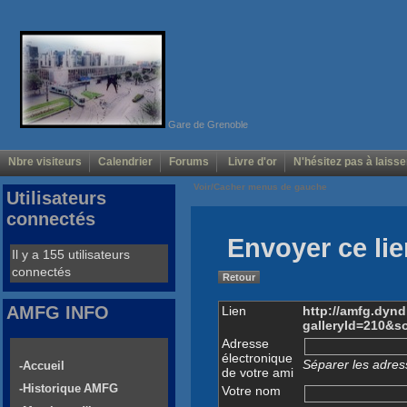
Gare de Grenoble
Nbre visiteurs
Calendrier
Forums
Livre d'or
N'hésitez pas à laisse
Voir/Cacher menus de gauche
Utilisateurs
connectés
Envoyer ce lie
Il y a 155 utilisateurs
connectés
Retour
AMFG INFO
Lien
http://amfg.dyn
galleryId=210&s
Adresse
électronique
Séparer les adress
-Accueil
de votre ami
-Historique AMFG
Votre nom