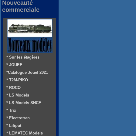
Nouveauté
commerciale
* Sur les étagères
* JOUEF
*Catalogue Jouef 2021
* T2M-PIKO
* ROCO
* LS Models
* LS Models SNCF
* Trix
* Electrotren
* Liliput
* LEMATEC Models