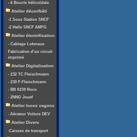
- 6 Boucle hélicoïdale
Atelier décor/bâti
-1 Sous Station SNCF
-2 Halle SNCF AMFG
Atelier électrification
- Cablage Lokmaus
Fabrication d’un circuit
imprimé
Atelier Digitalisation
- 232 TC Fleischmann
- 230 F-Fleischmann
- BB 8159 Roco
- 2NNG Jouef
Atelier locos vagons
- Aérateur Voiture DEV
Atelier Divers
-Caisses de transport