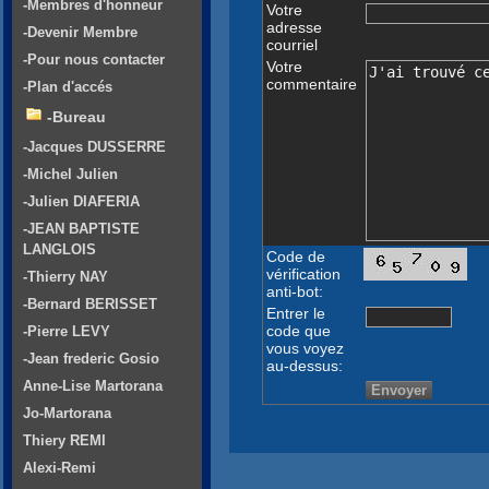
-Membres d'honneur
Votre
adresse
-Devenir Membre
courriel
-Pour nous contacter
Votre
commentaire
-Plan d'accés
-Bureau
-Jacques DUSSERRE
-Michel Julien
-Julien DIAFERIA
-JEAN BAPTISTE
LANGLOIS
Code de
vérification
-Thierry NAY
anti-bot:
-Bernard BERISSET
Entrer le
code que
-Pierre LEVY
vous voyez
-Jean frederic Gosio
au-dessus:
Anne-Lise Martorana
Jo-Martorana
Thiery REMI
Alexi-Remi