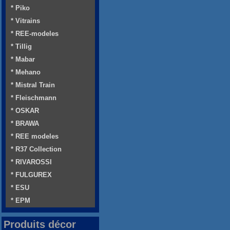
* Piko
* Vitrains
* REE-modeles
* Tillig
* Mabar
* Mehano
* Mistral Train
* Fleischmann
* OSKAR
* BRAWA
* REE modeles
* R37 Collection
* RIVAROSSI
* FULGUREX
* ESU
* EPM
Produits décor