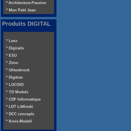
* Architecture-Passion
* Mon Petit Jean
Produits DIGITAL
* Lenz
* Digirails
* ESU
* Zimo
* Uhlenbrock
* Digitrax
* LOCOIO
* YD Models
* CDF Informatique
* LDT Littfinski
* DCC concepts
* Krois-Modell