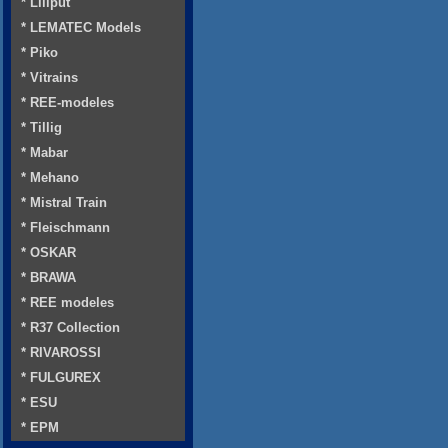
* Liliput
* LEMATEC Models
* Piko
* Vitrains
* REE-modeles
* Tillig
* Mabar
* Mehano
* Mistral Train
* Fleischmann
* OSKAR
* BRAWA
* REE modeles
* R37 Collection
* RIVAROSSI
* FULGUREX
* ESU
* EPM