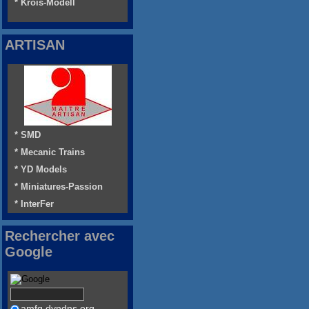
* Krois-Modell
ARTISAN
* SMD
* Mecanic Trains
* YD Models
* Miniatures-Passion
* InterFer
Rechercher avec
Google
amfg.dyndns.org