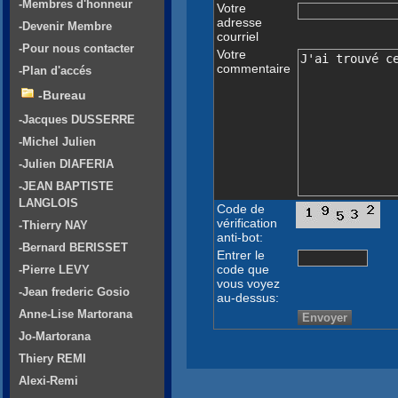
-Membres d'honneur
Votre
adresse
-Devenir Membre
courriel
-Pour nous contacter
Votre
commentaire
-Plan d'accés
-Bureau
-Jacques DUSSERRE
-Michel Julien
-Julien DIAFERIA
-JEAN BAPTISTE
LANGLOIS
Code de
vérification
-Thierry NAY
anti-bot:
-Bernard BERISSET
Entrer le
code que
-Pierre LEVY
vous voyez
-Jean frederic Gosio
au-dessus:
Anne-Lise Martorana
Jo-Martorana
Thiery REMI
Alexi-Remi