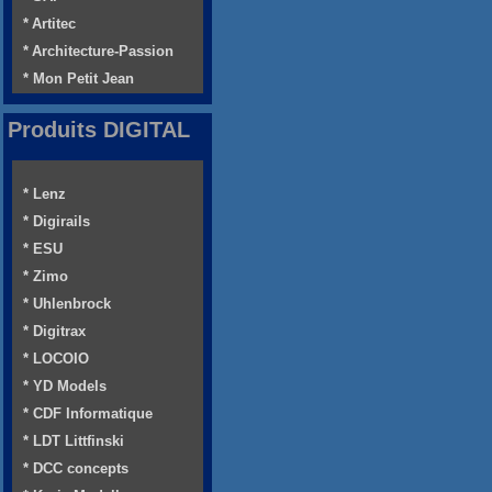
* Artitec
* Architecture-Passion
* Mon Petit Jean
Produits DIGITAL
* Lenz
* Digirails
* ESU
* Zimo
* Uhlenbrock
* Digitrax
* LOCOIO
* YD Models
* CDF Informatique
* LDT Littfinski
* DCC concepts