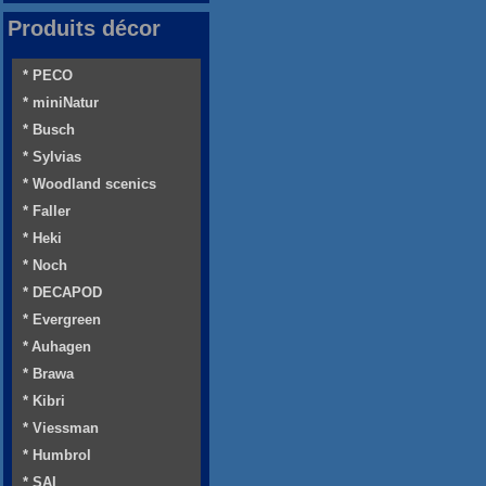
Produits décor
* PECO
* miniNatur
* Busch
* Sylvias
* Woodland scenics
* Faller
* Heki
* Noch
* DECAPOD
* Evergreen
* Auhagen
* Brawa
* Kibri
* Viessman
* Humbrol
* SAI