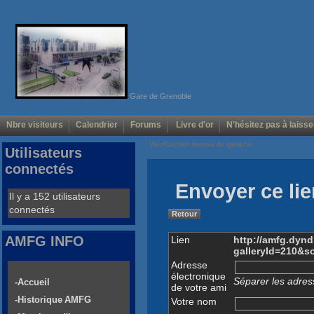
Gare de Grenoble
Nbre visiteurs
Calendrier
Forums
Livre d'or
N'hésitez pas à laisse
Voir/Cacher menus de gauche
Utilisateurs
connectés
Envoyer ce lie
Il y a 152 utilisateurs
connectés
Retour
AMFG INFO
Lien
http://amfg.dyn
galleryId=210&s
Adresse
électronique
Séparer les adress
-Accueil
de votre ami
-Historique AMFG
Votre nom