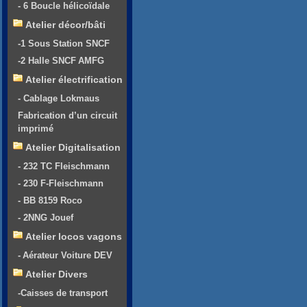
- 6 Boucle hélicoïdale
Atelier décor/bâti
-1 Sous Station SNCF
-2 Halle SNCF AMFG
Atelier électrification
- Cablage Lokmaus
Fabrication d’un circuit
imprimé
Atelier Digitalisation
- 232 TC Fleischmann
- 230 F-Fleischmann
- BB 8159 Roco
- 2NNG Jouef
Atelier locos vagons
- Aérateur Voiture DEV
Atelier Divers
-Caisses de transport