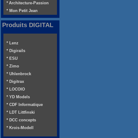
* Architecture-Passion
* Mon Petit Jean
Produits DIGITAL
* Lenz
* Digirails
* ESU
* Zimo
* Uhlenbrock
* Digitrax
* LOCOIO
* YD Models
* CDF Informatique
* LDT Littfinski
* DCC concepts
* Krois-Modell