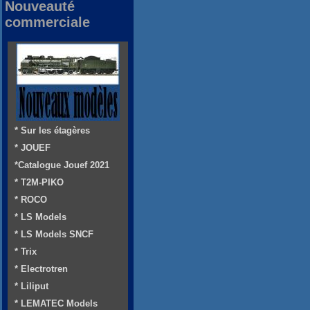
Nouveauté
commerciale
* Sur les étagères
* JOUEF
*Catalogue Jouef 2021
* T2M-PIKO
* ROCO
* LS Models
* LS Models SNCF
* Trix
* Electrotren
* Liliput
* LEMATEC Models