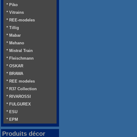
* Piko
* Vitrains
* REE-modeles
* Tillig
* Mabar
* Mehano
* Mistral Train
* Fleischmann
* OSKAR
* BRAWA
* REE modeles
* R37 Collection
* RIVAROSSI
* FULGUREX
* ESU
* EPM
Produits décor