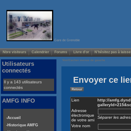
Gare de Grenoble
Nbre visiteurs
Calendrier
Forums
Livre d'or
N'hésitez pas à laisse
Voir/Cacher menus de gauche
Utilisateurs
connectés
Envoyer ce lie
Il y a 143 utilisateurs
connectés
Retour
AMFG INFO
Lien
http://amfg.dyn
galleryId=215&s
Adresse
électronique
Séparer les adress
-Accueil
de votre ami
-Historique AMFG
Votre nom