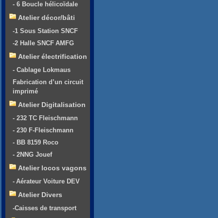
- 6 Boucle hélicoïdale
Atelier décor/bâti
-1 Sous Station SNCF
-2 Halle SNCF AMFG
Atelier électrification
- Cablage Lokmaus
Fabrication d’un circuit
imprimé
Atelier Digitalisation
- 232 TC Fleischmann
- 230 F-Fleischmann
- BB 8159 Roco
- 2NNG Jouef
Atelier locos vagons
- Aérateur Voiture DEV
Atelier Divers
-Caisses de transport