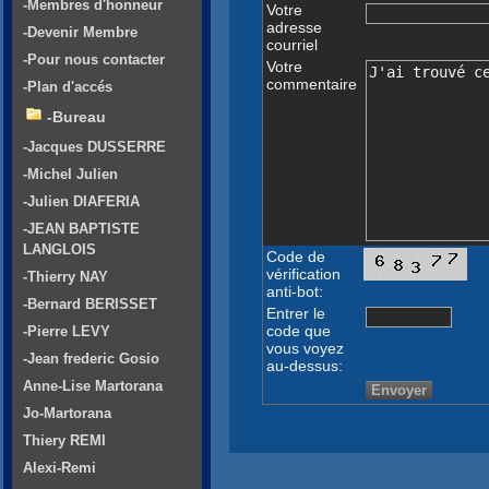
-Membres d'honneur
Votre
adresse
-Devenir Membre
courriel
-Pour nous contacter
Votre
commentaire
-Plan d'accés
-Bureau
-Jacques DUSSERRE
-Michel Julien
-Julien DIAFERIA
-JEAN BAPTISTE
LANGLOIS
Code de
vérification
-Thierry NAY
anti-bot:
-Bernard BERISSET
Entrer le
code que
-Pierre LEVY
vous voyez
-Jean frederic Gosio
au-dessus:
Anne-Lise Martorana
Jo-Martorana
Thiery REMI
Alexi-Remi