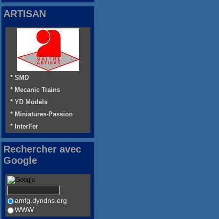
ARTISAN
* SMD
* Mecanic Trains
* YD Models
* Miniatures-Passion
* InterFer
Rechercher avec
Google
amfg.dyndns.org
WWW