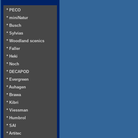
* PECO
* miniNatur
* Busch
* Sylvias
* Woodland scenics
* Faller
* Heki
* Noch
* DECAPOD
* Evergreen
* Auhagen
* Brawa
* Kibri
* Viessman
* Humbrol
* SAI
* Artitec