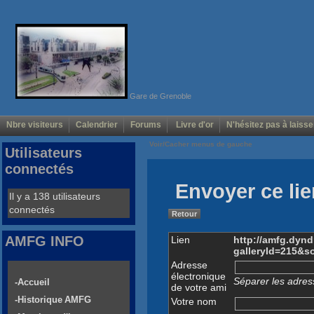
Gare de Grenoble
Nbre visiteurs
Calendrier
Forums
Livre d'or
N'hésitez pas à laisse
Voir/Cacher menus de gauche
Utilisateurs
connectés
Envoyer ce lie
Il y a 138 utilisateurs
connectés
Retour
AMFG INFO
Lien
http://amfg.dyn
galleryId=215&s
Adresse
électronique
Séparer les adress
-Accueil
de votre ami
-Historique AMFG
Votre nom