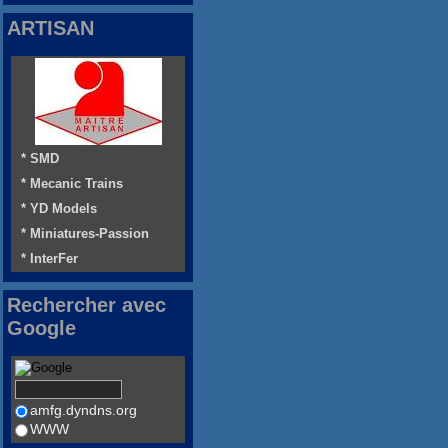
ARTISAN
* SMD
* Mecanic Trains
* YD Models
* Miniatures-Passion
* InterFer
Rechercher avec
Google
amfg.dyndns.org
WWW