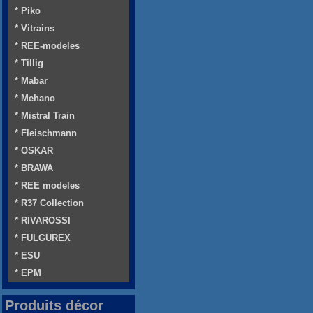
* Piko
* Vitrains
* REE-modeles
* Tillig
* Mabar
* Mehano
* Mistral Train
* Fleischmann
* OSKAR
* BRAWA
* REE modeles
* R37 Collection
* RIVAROSSI
* FULGUREX
* ESU
* EPM
Produits décor