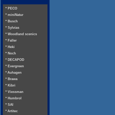
* PECO
* miniNatur
* Busch
* Sylvias
* Woodland scenics
* Faller
* Heki
* Noch
* DECAPOD
* Evergreen
* Auhagen
* Brawa
* Kibri
* Viessman
* Humbrol
* SAI
* Artitec