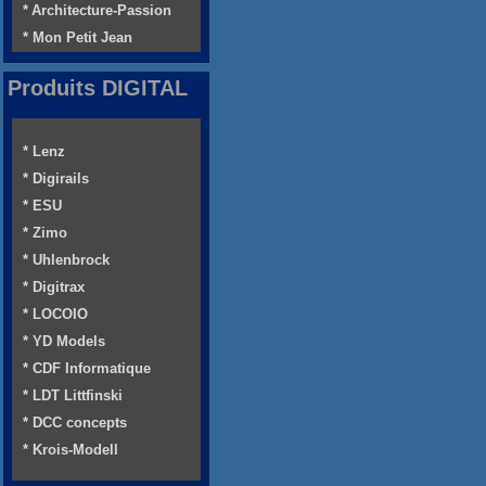
* Architecture-Passion
* Mon Petit Jean
Produits DIGITAL
* Lenz
* Digirails
* ESU
* Zimo
* Uhlenbrock
* Digitrax
* LOCOIO
* YD Models
* CDF Informatique
* LDT Littfinski
* DCC concepts
* Krois-Modell