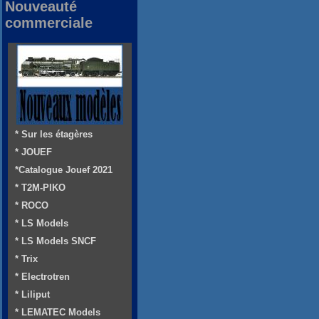
Nouveauté
commerciale
* Sur les étagères
* JOUEF
*Catalogue Jouef 2021
* T2M-PIKO
* ROCO
* LS Models
* LS Models SNCF
* Trix
* Electrotren
* Liliput
* LEMATEC Models