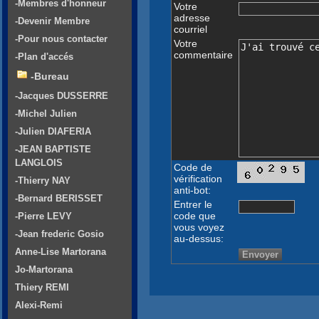
-Membres d'honneur
Votre
adresse
-Devenir Membre
courriel
-Pour nous contacter
Votre
commentaire
-Plan d'accés
-Bureau
-Jacques DUSSERRE
-Michel Julien
-Julien DIAFERIA
-JEAN BAPTISTE
LANGLOIS
Code de
vérification
-Thierry NAY
anti-bot:
-Bernard BERISSET
Entrer le
code que
-Pierre LEVY
vous voyez
-Jean frederic Gosio
au-dessus:
Anne-Lise Martorana
Jo-Martorana
Thiery REMI
Alexi-Remi