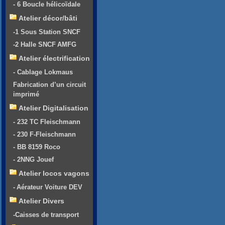
- 6 Boucle hélicoïdale
Atelier décor/bâti
-1 Sous Station SNCF
-2 Halle SNCF AMFG
Atelier électrification
- Cablage Lokmaus
Fabrication d’un circuit
imprimé
Atelier Digitalisation
- 232 TC Fleischmann
- 230 F-Fleischmann
- BB 8159 Roco
- 2NNG Jouef
Atelier locos vagons
- Aérateur Voiture DEV
Atelier Divers
-Caisses de transport