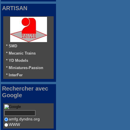
ARTISAN
* SMD
* Mecanic Trains
* YD Models
* Miniatures-Passion
* InterFer
Rechercher avec
Google
amfg.dyndns.org
WWW