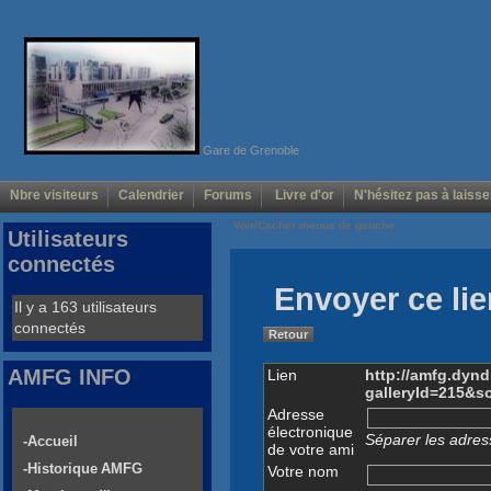
Gare de Grenoble
Nbre visiteurs
Calendrier
Forums
Livre d'or
N'hésitez pas à laisse
Voir/Cacher menus de gauche
Utilisateurs
connectés
Envoyer ce lie
Il y a 163 utilisateurs
connectés
Retour
AMFG INFO
Lien
http://amfg.dyn
galleryId=215&s
Adresse
électronique
Séparer les adress
-Accueil
de votre ami
-Historique AMFG
Votre nom