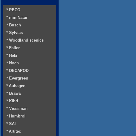
* PECO
* miniNatur
* Busch
* Sylvias
* Woodland scenics
* Faller
* Heki
* Noch
* DECAPOD
* Evergreen
* Auhagen
* Brawa
* Kibri
* Viessman
* Humbrol
* SAI
* Artitec