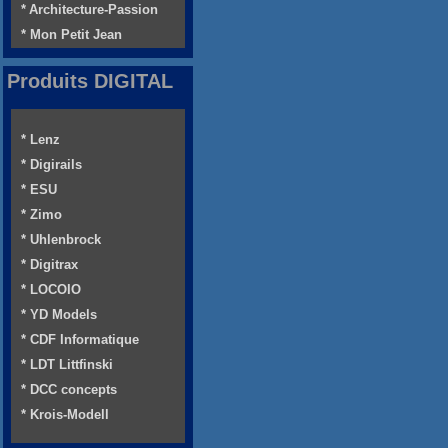
* Architecture-Passion
* Mon Petit Jean
Produits DIGITAL
* Lenz
* Digirails
* ESU
* Zimo
* Uhlenbrock
* Digitrax
* LOCOIO
* YD Models
* CDF Informatique
* LDT Littfinski
* DCC concepts
* Krois-Modell