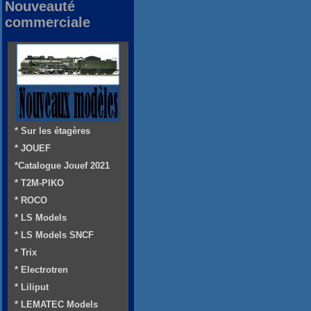
Nouveauté
commerciale
* Sur les étagères
* JOUEF
*Catalogue Jouef 2021
* T2M-PIKO
* ROCO
* LS Models
* LS Models SNCF
* Trix
* Electrotren
* Liliput
* LEMATEC Models