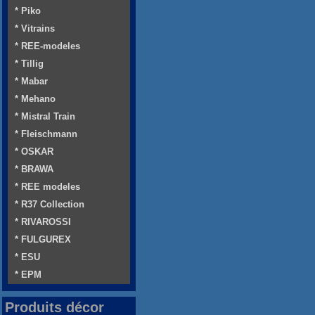
* Piko
* Vitrains
* REE-modeles
* Tillig
* Mabar
* Mehano
* Mistral Train
* Fleischmann
* OSKAR
* BRAWA
* REE modeles
* R37 Collection
* RIVAROSSI
* FULGUREX
* ESU
* EPM
Produits décor