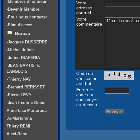
-Membres d'honneur
Votre
adresse
-Devenir Membre
courriel
-Pour nous contacter
Votre
commentaire
-Plan d'accés
-Bureau
-Jacques DUSSERRE
-Michel Julien
-Julien DIAFERIA
-JEAN BAPTISTE
LANGLOIS
Code de
vérification
-Thierry NAY
anti-bot:
-Bernard BERISSET
Entrer le
code que
-Pierre LEVY
vous voyez
-Jean frederic Gosio
au-dessus:
Anne-Lise Martorana
Jo-Martorana
Thiery REMI
Alexi-Remi