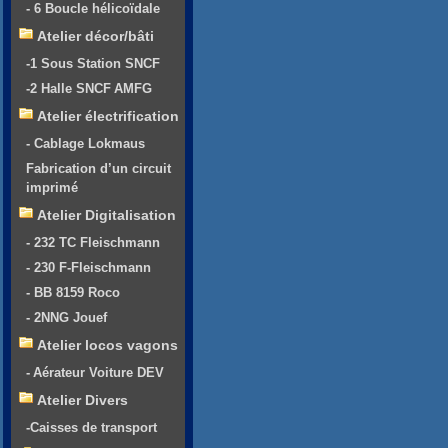
- 6 Boucle hélicoïdale
Atelier décor/bâti
-1 Sous Station SNCF
-2 Halle SNCF AMFG
Atelier électrification
- Cablage Lokmaus
Fabrication d’un circuit
imprimé
Atelier Digitalisation
- 232 TC Fleischmann
- 230 F-Fleischmann
- BB 8159 Roco
- 2NNG Jouef
Atelier locos vagons
- Aérateur Voiture DEV
Atelier Divers
-Caisses de transport