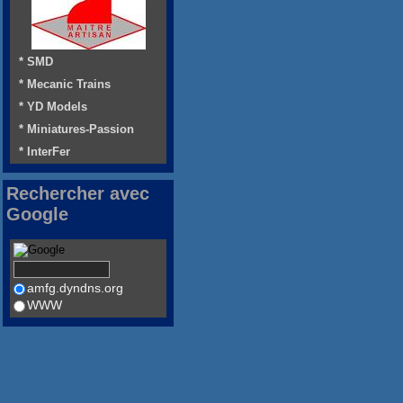
* SMD
* Mecanic Trains
* YD Models
* Miniatures-Passion
* InterFer
Rechercher avec
Google
amfg.dyndns.org
WWW