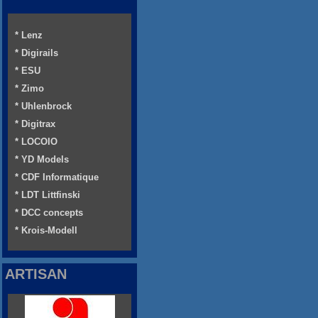
* Lenz
* Digirails
* ESU
* Zimo
* Uhlenbrock
* Digitrax
* LOCOIO
* YD Models
* CDF Informatique
* LDT Littfinski
* DCC concepts
* Krois-Modell
ARTISAN