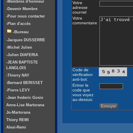
-Membres d'honneur
Votre
adresse
-Devenir Membre
courriel
-Pour nous contacter
Votre
commentaire
-Plan d'accés
-Bureau
-Jacques DUSSERRE
-Michel Julien
-Julien DIAFERIA
-JEAN BAPTISTE
LANGLOIS
Code de
vérification
-Thierry NAY
anti-bot:
-Bernard BERISSET
Entrer le
code que
-Pierre LEVY
vous voyez
-Jean frederic Gosio
au-dessus:
Anne-Lise Martorana
Jo-Martorana
Thiery REMI
Alexi-Remi