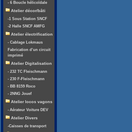
- 6 Boucle hélicoïdale
Atelier décor/bâti
-1 Sous Station SNCF
-2 Halle SNCF AMFG
Atelier électrification
- Cablage Lokmaus
Fabrication d’un circuit
imprimé
Atelier Digitalisation
- 232 TC Fleischmann
- 230 F-Fleischmann
- BB 8159 Roco
- 2NNG Jouef
Atelier locos vagons
- Aérateur Voiture DEV
Atelier Divers
-Caisses de transport