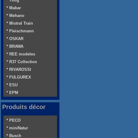
* Tillig
* Mabar
* Mehano
* Mistral Train
* Fleischmann
* OSKAR
* BRAWA
* REE modeles
* R37 Collection
* RIVAROSSI
* FULGUREX
* ESU
* EPM
Produits décor
* PECO
* miniNatur
* Busch