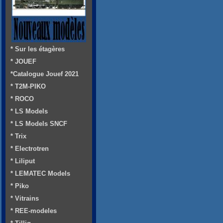
* Sur les étagères
* JOUEF
*Catalogue Jouef 2021
* T2M-PIKO
* ROCO
* LS Models
* LS Models SNCF
* Trix
* Electrotren
* Liliput
* LEMATEC Models
* Piko
* Vitrains
* REE-modeles