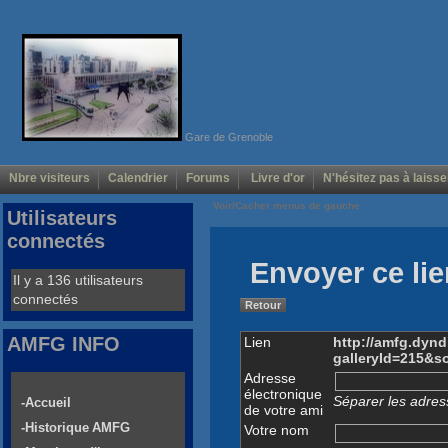
Gare de Grenoble
Nbre visiteurs
Calendrier
Forums
Livre d'or
N'hésitez pas à laisse
Voir/Cacher menus de gauche
Utilisateurs
connectés
Envoyer ce lie
Il y a 136 utilisateurs
connectés
Retour
AMFG INFO
Lien
http://amfg.dyn
galleryId=215&s
Adresse
électronique
Séparer les adress
-Accueil
de votre ami
-Historique AMFG
Votre nom