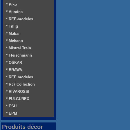
* Piko
* Vitrains
* REE-modeles
* Tillig
* Mabar
* Mehano
* Mistral Train
* Fleischmann
* OSKAR
* BRAWA
* REE modeles
* R37 Collection
* RIVAROSSI
* FULGUREX
* ESU
* EPM
Produits décor