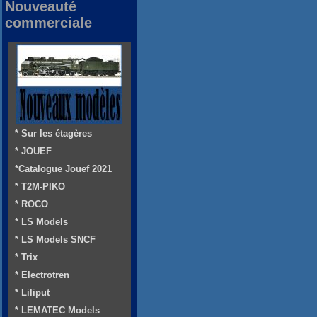
Nouveauté
commerciale
* Sur les étagères
* JOUEF
*Catalogue Jouef 2021
* T2M-PIKO
* ROCO
* LS Models
* LS Models SNCF
* Trix
* Electrotren
* Liliput
* LEMATEC Models