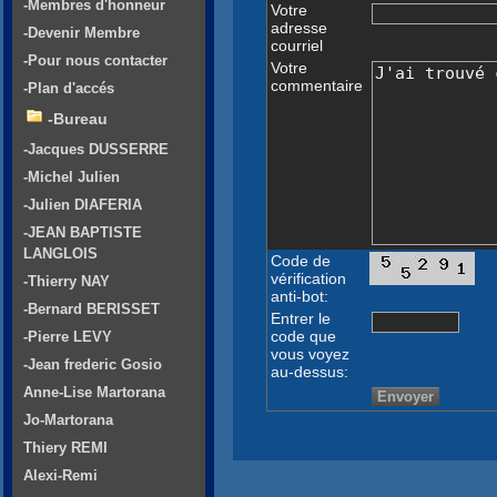
-Membres d'honneur
Votre
adresse
-Devenir Membre
courriel
-Pour nous contacter
Votre
commentaire
-Plan d'accés
-Bureau
-Jacques DUSSERRE
-Michel Julien
-Julien DIAFERIA
-JEAN BAPTISTE
LANGLOIS
Code de
vérification
-Thierry NAY
anti-bot:
-Bernard BERISSET
Entrer le
code que
-Pierre LEVY
vous voyez
-Jean frederic Gosio
au-dessus:
Anne-Lise Martorana
Jo-Martorana
Thiery REMI
Alexi-Remi