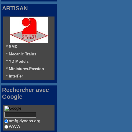
ARTISAN
* SMD
* Mecanic Trains
* YD Models
* Miniatures-Passion
* InterFer
Rechercher avec
Google
amfg.dyndns.org
WWW