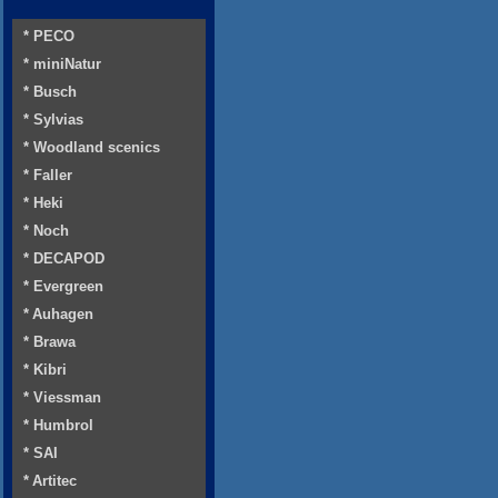
* PECO
* miniNatur
* Busch
* Sylvias
* Woodland scenics
* Faller
* Heki
* Noch
* DECAPOD
* Evergreen
* Auhagen
* Brawa
* Kibri
* Viessman
* Humbrol
* SAI
* Artitec