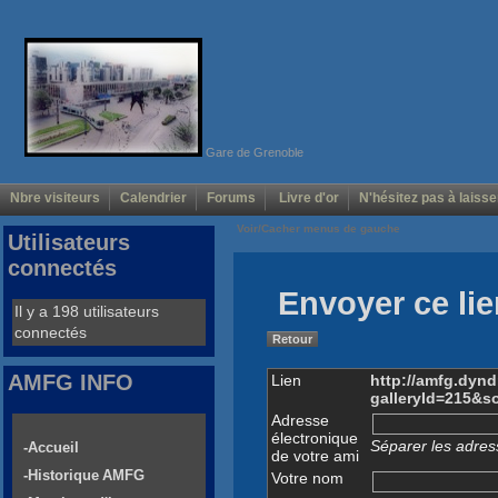
Gare de Grenoble
Nbre visiteurs
Calendrier
Forums
Livre d'or
N'hésitez pas à laisse
Voir/Cacher menus de gauche
Utilisateurs
connectés
Envoyer ce lie
Il y a 198 utilisateurs
connectés
Retour
AMFG INFO
Lien
http://amfg.dyn
galleryId=215&s
Adresse
électronique
Séparer les adress
-Accueil
de votre ami
-Historique AMFG
Votre nom