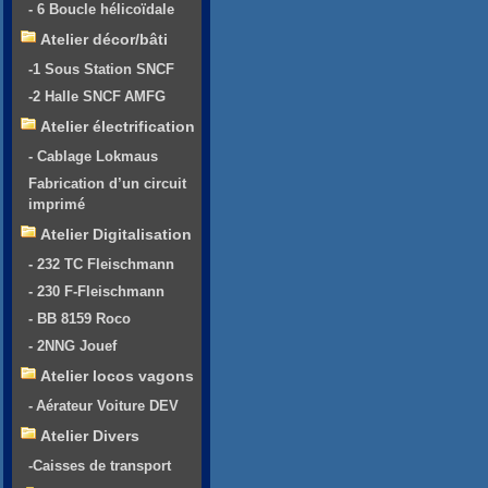
- 6 Boucle hélicoïdale
Atelier décor/bâti
-1 Sous Station SNCF
-2 Halle SNCF AMFG
Atelier électrification
- Cablage Lokmaus
Fabrication d’un circuit
imprimé
Atelier Digitalisation
- 232 TC Fleischmann
- 230 F-Fleischmann
- BB 8159 Roco
- 2NNG Jouef
Atelier locos vagons
- Aérateur Voiture DEV
Atelier Divers
-Caisses de transport