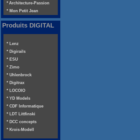
* Architecture-Passion
* Mon Petit Jean
Produits DIGITAL
* Lenz
* Digirails
* ESU
* Zimo
* Uhlenbrock
* Digitrax
* LOCOIO
* YD Models
* CDF Informatique
* LDT Littfinski
* DCC concepts
* Krois-Modell