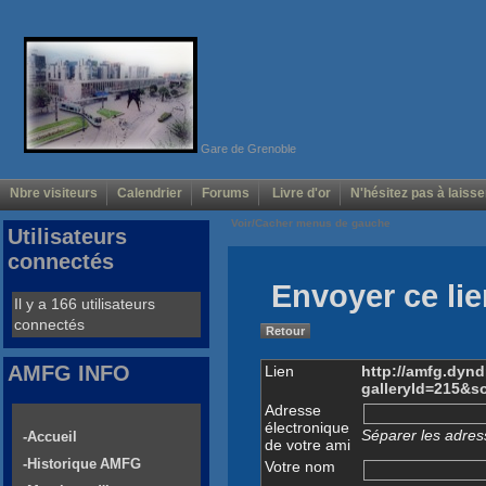
Gare de Grenoble
Nbre visiteurs
Calendrier
Forums
Livre d'or
N'hésitez pas à laisse
Voir/Cacher menus de gauche
Utilisateurs
connectés
Envoyer ce lie
Il y a 166 utilisateurs
connectés
Retour
AMFG INFO
Lien
http://amfg.dyn
galleryId=215&s
Adresse
électronique
Séparer les adress
-Accueil
de votre ami
-Historique AMFG
Votre nom