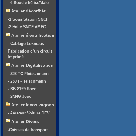
- 6 Boucle hélicoïdale
Atelier décor/bâti
-1 Sous Station SNCF
-2 Halle SNCF AMFG
Atelier électrification
- Cablage Lokmaus
Fabrication d’un circuit
imprimé
Atelier Digitalisation
- 232 TC Fleischmann
- 230 F-Fleischmann
- BB 8159 Roco
- 2NNG Jouef
Atelier locos vagons
- Aérateur Voiture DEV
Atelier Divers
-Caisses de transport