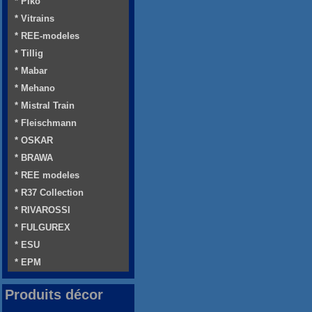
* Piko
* Vitrains
* REE-modeles
* Tillig
* Mabar
* Mehano
* Mistral Train
* Fleischmann
* OSKAR
* BRAWA
* REE modeles
* R37 Collection
* RIVAROSSI
* FULGUREX
* ESU
* EPM
Produits décor