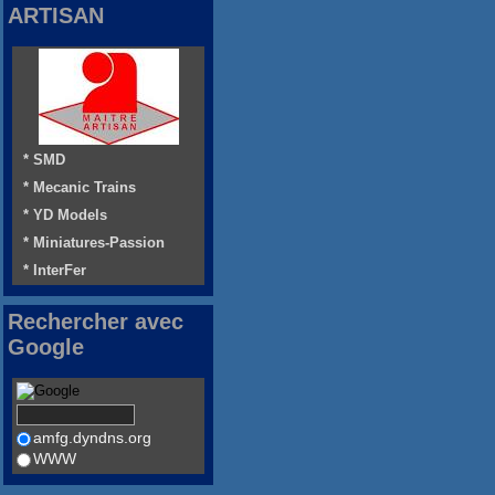
ARTISAN
* SMD
* Mecanic Trains
* YD Models
* Miniatures-Passion
* InterFer
Rechercher avec
Google
amfg.dyndns.org
WWW