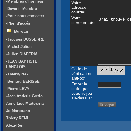
-Membres d'honneur
Votre
adresse
-Devenir Membre
courriel
-Pour nous contacter
Votre
commentaire
-Plan d'accés
-Bureau
-Jacques DUSSERRE
-Michel Julien
-Julien DIAFERIA
-JEAN BAPTISTE
LANGLOIS
Code de
vérification
-Thierry NAY
anti-bot:
-Bernard BERISSET
Entrer le
code que
-Pierre LEVY
vous voyez
-Jean frederic Gosio
au-dessus:
Anne-Lise Martorana
Jo-Martorana
Thiery REMI
Alexi-Remi