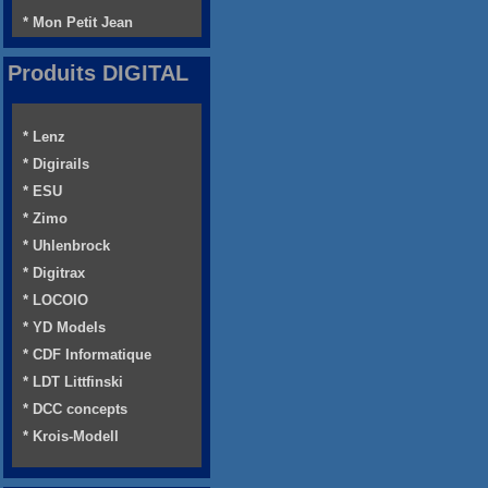
* Mon Petit Jean
Produits DIGITAL
* Lenz
* Digirails
* ESU
* Zimo
* Uhlenbrock
* Digitrax
* LOCOIO
* YD Models
* CDF Informatique
* LDT Littfinski
* DCC concepts
* Krois-Modell