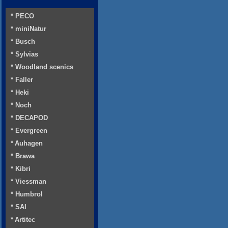
* PECO
* miniNatur
* Busch
* Sylvias
* Woodland scenics
* Faller
* Heki
* Noch
* DECAPOD
* Evergreen
* Auhagen
* Brawa
* Kibri
* Viessman
* Humbrol
* SAI
* Artitec