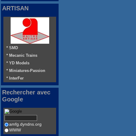
ARTISAN
* SMD
* Mecanic Trains
* YD Models
* Miniatures-Passion
* InterFer
Rechercher avec
Google
amfg.dyndns.org
WWW