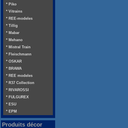
* Piko
* Vitrains
* REE-modeles
* Tillig
* Mabar
* Mehano
* Mistral Train
* Fleischmann
* OSKAR
* BRAWA
* REE modeles
* R37 Collection
* RIVAROSSI
* FULGUREX
* ESU
* EPM
Produits décor