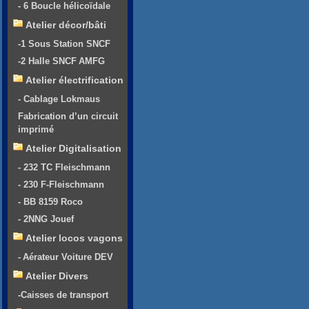
- 6 Boucle hélicoïdale
Atelier décor/bâti
-1 Sous Station SNCF
-2 Halle SNCF AMFG
Atelier électrification
- Cablage Lokmaus
Fabrication d’un circuit
imprimé
Atelier Digitalisation
- 232 TC Fleischmann
- 230 F-Fleischmann
- BB 8159 Roco
- 2NNG Jouef
Atelier locos vagons
- Aérateur Voiture DEV
Atelier Divers
-Caisses de transport