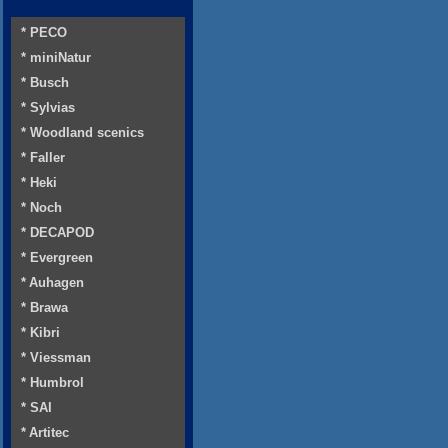
* PECO
* miniNatur
* Busch
* Sylvias
* Woodland scenics
* Faller
* Heki
* Noch
* DECAPOD
* Evergreen
* Auhagen
* Brawa
* Kibri
* Viessman
* Humbrol
* SAI
* Artitec