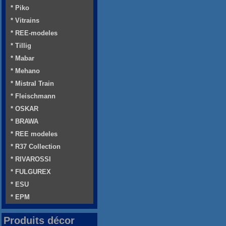
* Piko
* Vitrains
* REE-modeles
* Tillig
* Mabar
* Mehano
* Mistral Train
* Fleischmann
* OSKAR
* BRAWA
* REE modeles
* R37 Collection
* RIVAROSSI
* FULGUREX
* ESU
* EPM
Produits décor