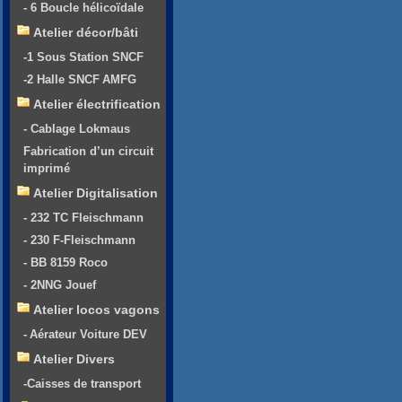
- 6 Boucle hélicoïdale
Atelier décor/bâti
-1 Sous Station SNCF
-2 Halle SNCF AMFG
Atelier électrification
- Cablage Lokmaus
Fabrication d’un circuit
imprimé
Atelier Digitalisation
- 232 TC Fleischmann
- 230 F-Fleischmann
- BB 8159 Roco
- 2NNG Jouef
Atelier locos vagons
- Aérateur Voiture DEV
Atelier Divers
-Caisses de transport