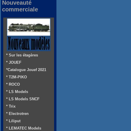
Nouveauté
commerciale
* Sur les étagères
* JOUEF
*Catalogue Jouef 2021
* T2M-PIKO
* ROCO
* LS Models
* LS Models SNCF
* Trix
* Electrotren
* Liliput
* LEMATEC Models