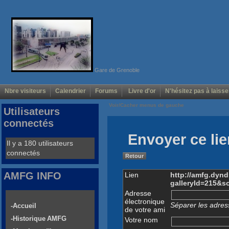
Gare de Grenoble
Nbre visiteurs
Calendrier
Forums
Livre d'or
N'hésitez pas à laisse
Voir/Cacher menus de gauche
Utilisateurs
connectés
Envoyer ce lie
Il y a 180 utilisateurs
connectés
Retour
AMFG INFO
Lien
http://amfg.dyn
galleryId=215&
Adresse
électronique
Séparer les adress
-Accueil
de votre ami
-Historique AMFG
Votre nom