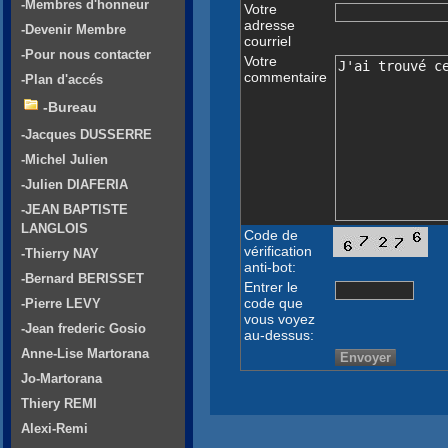
-Membres d'honneur
Votre
adresse
-Devenir Membre
courriel
-Pour nous contacter
Votre
commentaire
-Plan d'accés
-Bureau
-Jacques DUSSERRE
-Michel Julien
-Julien DIAFERIA
-JEAN BAPTISTE
LANGLOIS
Code de
vérification
-Thierry NAY
anti-bot:
-Bernard BERISSET
Entrer le
code que
-Pierre LEVY
vous voyez
-Jean frederic Gosio
au-dessus:
Anne-Lise Martorana
Jo-Martorana
Thiery REMI
Alexi-Remi