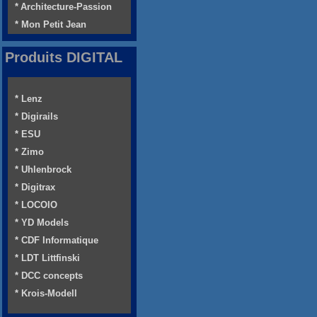
* Architecture-Passion
* Mon Petit Jean
Produits DIGITAL
* Lenz
* Digirails
* ESU
* Zimo
* Uhlenbrock
* Digitrax
* LOCOIO
* YD Models
* CDF Informatique
* LDT Littfinski
* DCC concepts
* Krois-Modell