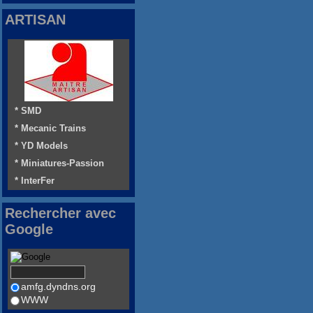
ARTISAN
* SMD
* Mecanic Trains
* YD Models
* Miniatures-Passion
* InterFer
Rechercher avec
Google
amfg.dyndns.org
WWW