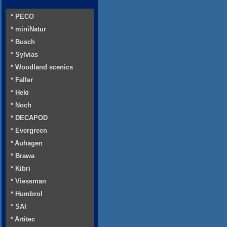
* PECO
* miniNatur
* Busch
* Sylvias
* Woodland scenics
* Faller
* Heki
* Noch
* DECAPOD
* Evergreen
* Auhagen
* Brawa
* Kibri
* Viessman
* Humbrol
* SAI
* Artitec