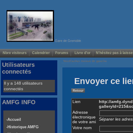
Gare de Grenoble
Nbre visiteurs
Calendrier
Forums
Livre d'or
N'hésitez pas à laisse
Voir/Cacher menus de gauche
Utilisateurs
connectés
Envoyer ce lie
Il y a 148 utilisateurs
connectés
Retour
AMFG INFO
Lien
http://amfg.dyn
galleryId=215&
Adresse
électronique
Séparer les adress
-Accueil
de votre ami
-Historique AMFG
Votre nom