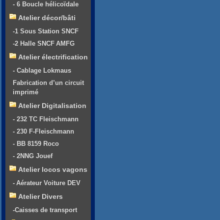
- 6 Boucle hélicoïdale
Atelier décor/bâti
-1 Sous Station SNCF
-2 Halle SNCF AMFG
Atelier électrification
- Cablage Lokmaus
Fabrication d’un circuit
imprimé
Atelier Digitalisation
- 232 TC Fleischmann
- 230 F-Fleischmann
- BB 8159 Roco
- 2NNG Jouef
Atelier locos vagons
- Aérateur Voiture DEV
Atelier Divers
-Caisses de transport