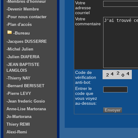
-Membres d'honneur
Votre
adresse
-Devenir Membre
courriel
-Pour nous contacter
Votre
commentaire
-Plan d'accés
-Bureau
-Jacques DUSSERRE
-Michel Julien
-Julien DIAFERIA
-JEAN BAPTISTE
LANGLOIS
Code de
vérification
-Thierry NAY
anti-bot:
-Bernard BERISSET
Entrer le
code que
-Pierre LEVY
vous voyez
-Jean frederic Gosio
au-dessus:
Anne-Lise Martorana
Jo-Martorana
Thiery REMI
Alexi-Remi