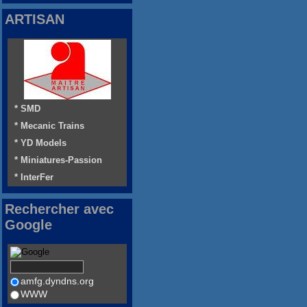
ARTISAN
* SMD
* Mecanic Trains
* YD Models
* Miniatures-Passion
* InterFer
Rechercher avec
Google
amfg.dyndns.org
WWW