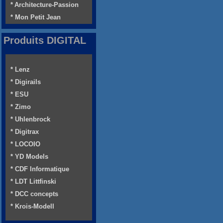
* Architecture-Passion
* Mon Petit Jean
Produits DIGITAL
* Lenz
* Digirails
* ESU
* Zimo
* Uhlenbrock
* Digitrax
* LOCOIO
* YD Models
* CDF Informatique
* LDT Littfinski
* DCC concepts
* Krois-Modell