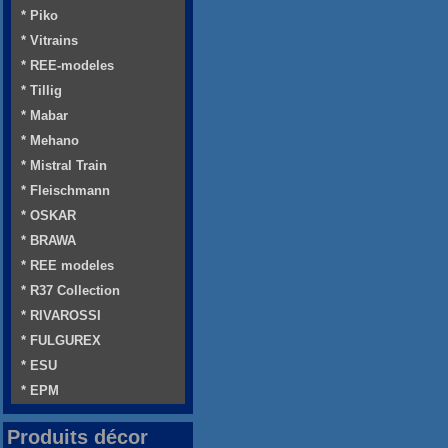
* Piko
* Vitrains
* REE-modeles
* Tillig
* Mabar
* Mehano
* Mistral Train
* Fleischmann
* OSKAR
* BRAWA
* REE modeles
* R37 Collection
* RIVAROSSI
* FULGUREX
* ESU
* EPM
Produits décor