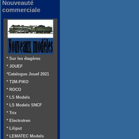
Nouveauté
commerciale
* Sur les étagères
* JOUEF
*Catalogue Jouef 2021
* T2M-PIKO
* ROCO
* LS Models
* LS Models SNCF
* Trix
* Electrotren
* Liliput
* LEMATEC Models