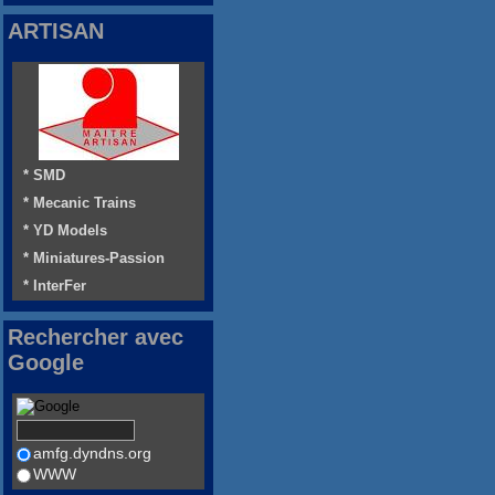
ARTISAN
* SMD
* Mecanic Trains
* YD Models
* Miniatures-Passion
* InterFer
Rechercher avec
Google
amfg.dyndns.org
WWW