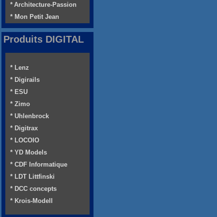
* Architecture-Passion
* Mon Petit Jean
Produits DIGITAL
* Lenz
* Digirails
* ESU
* Zimo
* Uhlenbrock
* Digitrax
* LOCOIO
* YD Models
* CDF Informatique
* LDT Littfinski
* DCC concepts
* Krois-Modell