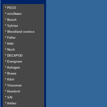
* PECO
* miniNatur
* Busch
* Sylvias
* Woodland scenics
* Faller
* Heki
* Noch
* DECAPOD
* Evergreen
* Auhagen
* Brawa
* Kibri
* Viessman
* Humbrol
* SAI
* Artitec