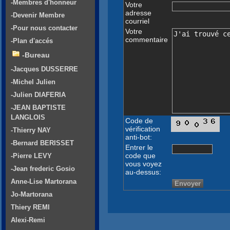
-Membres d'honneur
Votre
adresse
-Devenir Membre
courriel
-Pour nous contacter
Votre
commentaire
-Plan d'accés
-Bureau
-Jacques DUSSERRE
-Michel Julien
-Julien DIAFERIA
-JEAN BAPTISTE
LANGLOIS
Code de
vérification
-Thierry NAY
anti-bot:
-Bernard BERISSET
Entrer le
code que
-Pierre LEVY
vous voyez
-Jean frederic Gosio
au-dessus:
Anne-Lise Martorana
Jo-Martorana
Thiery REMI
Alexi-Remi