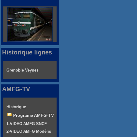
Historique lignes
Grenoble Veynes
AMFG-TV
Historique
Programe AMFG-TV
1-VIDEO AMFG SNCF
2-VIDEO AMFG Modélis