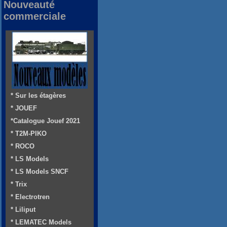
Nouveauté
commerciale
* Sur les étagères
* JOUEF
*Catalogue Jouef 2021
* T2M-PIKO
* ROCO
* LS Models
* LS Models SNCF
* Trix
* Electrotren
* Liliput
* LEMATEC Models