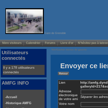
Gare de Grenoble
Nbre visiteurs
Calendrier
Forums
Livre d'or
N'hésitez pas à laisse
Voir/Cacher menus de gauche
Utilisateurs
connectés
Envoyer ce lie
Il y a 178 utilisateurs
connectés
Retour
AMFG INFO
Lien
http://amfg.dyn
galleryId=217&s
Adresse
électronique
Séparer les adress
-Accueil
de votre ami
-Historique AMFG
Votre nom