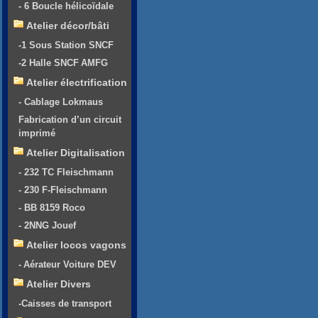
- 6 Boucle hélicoïdale
Atelier décor/bâti
-1 Sous Station SNCF
-2 Halle SNCF AMFG
Atelier électrification
- Cablage Lokmaus
Fabrication d’un circuit
imprimé
Atelier Digitalisation
- 232 TC Fleischmann
- 230 F-Fleischmann
- BB 8159 Roco
- 2NNG Jouef
Atelier locos vagons
- Aérateur Voiture DEV
Atelier Divers
-Caisses de transport