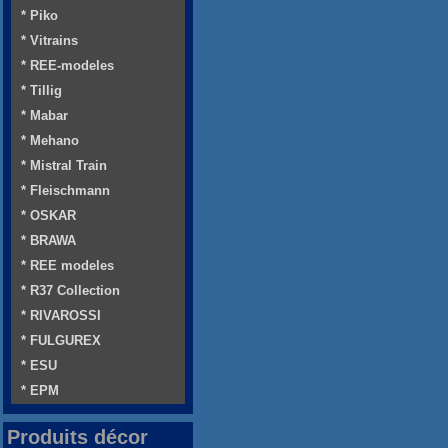
* Piko
* Vitrains
* REE-modeles
* Tillig
* Mabar
* Mehano
* Mistral Train
* Fleischmann
* OSKAR
* BRAWA
* REE modeles
* R37 Collection
* RIVAROSSI
* FULGUREX
* ESU
* EPM
Produits décor