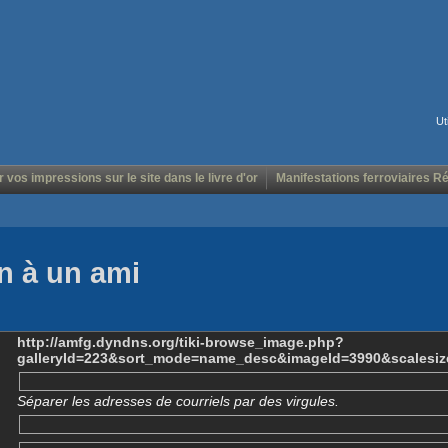
Ut
r vos impressions sur le site dans le livre d'or
Manifestations ferroviaires R
n à un ami
http://amfg.dyndns.org/tiki-browse_image.php?
galleryId=223&sort_mode=name_desc&imageId=3990&scalesiz
Séparer les adresses de courriels par des virgules.