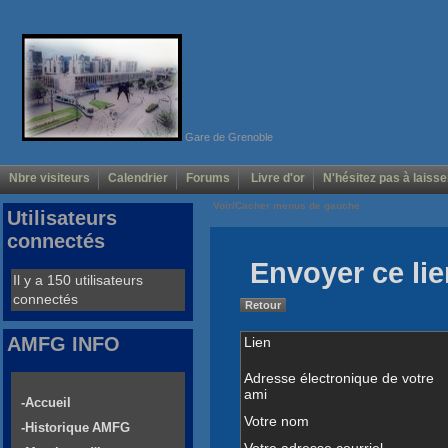
Gare de Grenoble
Nbre visiteurs
Calendrier
Forums
Livre d'or
N'hésitez pas à laisse
Voir/Cacher menus de gauche
Utilisateurs
connectés
Envoyer ce lie
Il y a 150 utilisateurs
connectés
Retour
AMFG INFO
Lien
Adresse électronique de votre
ami
-Accueil
Votre nom
-Historique AMFG
Votre adresse courriel