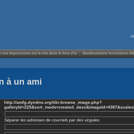
Ut
r vos impressions sur le site dans le livre d'or
Manifestations ferroviaires R
n à un ami
http://amfg.dyndns.org/tiki-browse_image.php?
galleryId=225&sort_mode=created_desc&imageId=4387&scales
Séparer les adresses de courriels par des virgules.