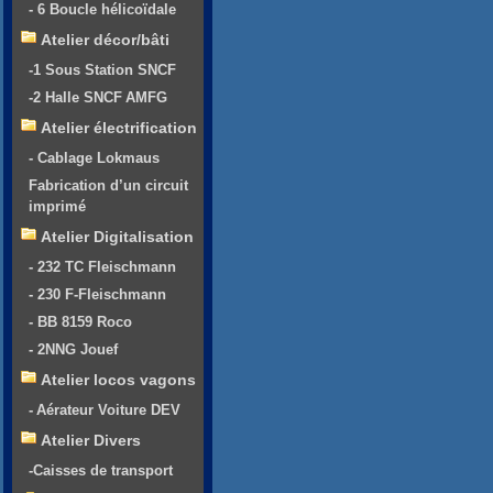
- 6 Boucle hélicoïdale
Atelier décor/bâti
-1 Sous Station SNCF
-2 Halle SNCF AMFG
Atelier électrification
- Cablage Lokmaus
Fabrication d’un circuit
imprimé
Atelier Digitalisation
- 232 TC Fleischmann
- 230 F-Fleischmann
- BB 8159 Roco
- 2NNG Jouef
Atelier locos vagons
- Aérateur Voiture DEV
Atelier Divers
-Caisses de transport