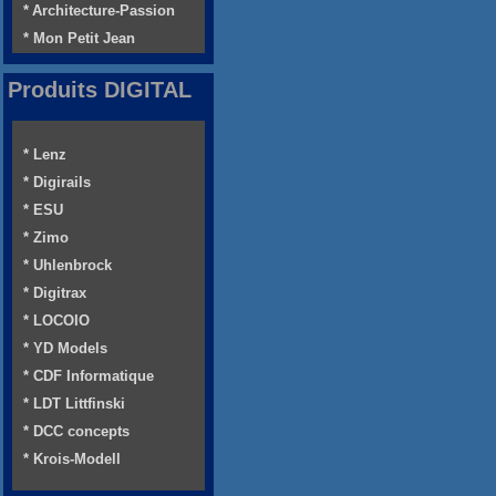
* Architecture-Passion
* Mon Petit Jean
Produits DIGITAL
* Lenz
* Digirails
* ESU
* Zimo
* Uhlenbrock
* Digitrax
* LOCOIO
* YD Models
* CDF Informatique
* LDT Littfinski
* DCC concepts
* Krois-Modell