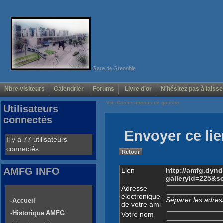
Gare de Grenoble
Nbre visiteurs
Calendrier
Forums
Livre d'or
N'hésitez pas à laisse
Voir/Cacher menus de gauche
Utilisateurs
connectés
Envoyer ce lie
Il y a 77 utilisateurs
connectés
Retour
AMFG INFO
Lien
http://amfg.dyn
galleryId=225&s
Adresse
électronique
Séparer les adress
-Accueil
de votre ami
-Historique AMFG
Votre nom