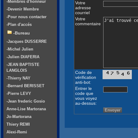
-Membres d'honneur
Votre
adresse
-Devenir Membre
courriel
-Pour nous contacter
Votre
commentaire
-Plan d'accés
-Bureau
-Jacques DUSSERRE
-Michel Julien
-Julien DIAFERIA
-JEAN BAPTISTE
LANGLOIS
Code de
vérification
-Thierry NAY
anti-bot:
-Bernard BERISSET
Entrer le
code que
-Pierre LEVY
vous voyez
-Jean frederic Gosio
au-dessus:
Anne-Lise Martorana
Jo-Martorana
Thiery REMI
Alexi-Remi