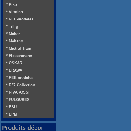
* Piko
* Vitrains
* REE-modeles
* Tillig
* Mabar
* Mehano
* Mistral Train
* Fleischmann
* OSKAR
* BRAWA
* REE modeles
* R37 Collection
* RIVAROSSI
* FULGUREX
* ESU
* EPM
Produits décor