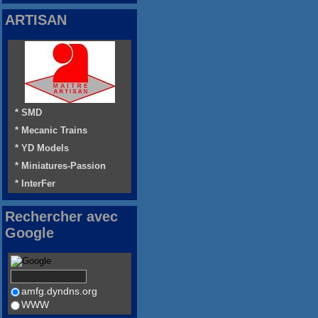
ARTISAN
* SMD
* Mecanic Trains
* YD Models
* Miniatures-Passion
* InterFer
Rechercher avec
Google
amfg.dyndns.org
WWW