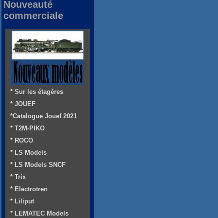
Nouveauté
commerciale
* Sur les étagères
* JOUEF
*Catalogue Jouef 2021
* T2M-PIKO
* ROCO
* LS Models
* LS Models SNCF
* Trix
* Electrotren
* Liliput
* LEMATEC Models