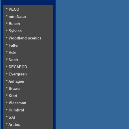
* PECO
* miniNatur
* Busch
* Sylvias
* Woodland scenics
* Faller
* Heki
* Noch
* DECAPOD
* Evergreen
* Auhagen
* Brawa
* Kibri
* Viessman
* Humbrol
* SAI
* Artitec