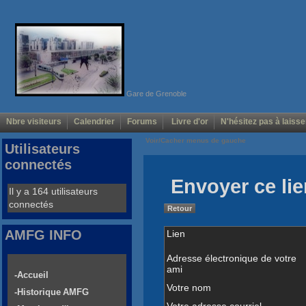
Gare de Grenoble
Nbre visiteurs
Calendrier
Forums
Livre d'or
N'hésitez pas à laisse
Voir/Cacher menus de gauche
Utilisateurs
connectés
Envoyer ce lie
Il y a 164 utilisateurs
connectés
Retour
AMFG INFO
Lien
Adresse électronique de votre
ami
-Accueil
Votre nom
-Historique AMFG
Votre adresse courriel