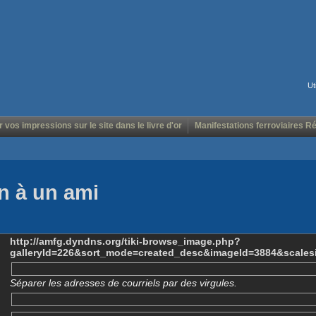
Ut
r vos impressions sur le site dans le livre d'or
Manifestations ferroviaires R
n à un ami
http://amfg.dyndns.org/tiki-browse_image.php?
galleryId=226&sort_mode=created_desc&imageId=3884&scales
Séparer les adresses de courriels par des virgules.