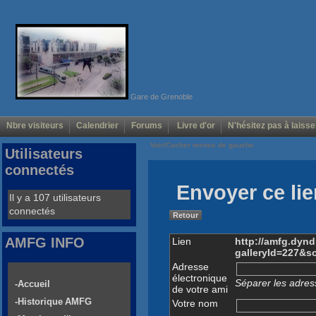
Gare de Grenoble
Nbre visiteurs
Calendrier
Forums
Livre d'or
N'hésitez pas à laisse
Voir/Cacher menus de gauche
Utilisateurs
connectés
Envoyer ce lie
Il y a 107 utilisateurs
connectés
Retour
AMFG INFO
Lien
http://amfg.dyn
galleryId=227&s
Adresse
électronique
Séparer les adress
-Accueil
de votre ami
-Historique AMFG
Votre nom