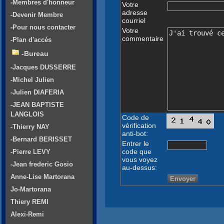
-Membres d'honneur
Votre
adresse
-Devenir Membre
courriel
-Pour nous contacter
Votre
commentaire
-Plan d'accés
-Bureau
-Jacques DUSSERRE
-Michel Julien
-Julien DIAFERIA
-JEAN BAPTISTE
LANGLOIS
Code de
vérification
-Thierry NAY
anti-bot:
-Bernard BERISSET
Entrer le
code que
-Pierre LEVY
vous voyez
-Jean frederic Gosio
au-dessus:
Anne-Lise Martorana
Jo-Martorana
Thiery REMI
Alexi-Remi