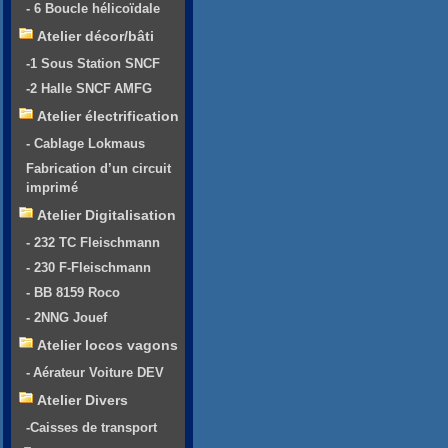
- 6 Boucle hélicoïdale
Atelier décor/bâti
-1 Sous Station SNCF
-2 Halle SNCF AMFG
Atelier électrification
- Cablage Lokmaus
Fabrication d’un circuit
imprimé
Atelier Digitalisation
- 232 TC Fleischmann
- 230 F-Fleischmann
- BB 8159 Roco
- 2NNG Jouef
Atelier locos vagons
- Aérateur Voiture DEV
Atelier Divers
-Caisses de transport