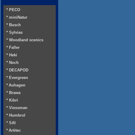
* PECO
* miniNatur
* Busch
* Sylvias
* Woodland scenics
* Faller
* Heki
* Noch
* DECAPOD
* Evergreen
* Auhagen
* Brawa
* Kibri
* Viessman
* Humbrol
* SAI
* Artitec