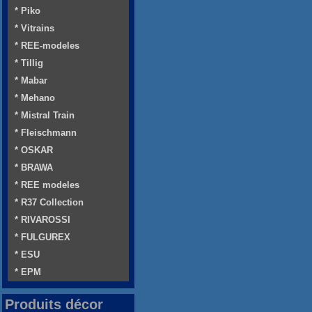
* Piko
* Vitrains
* REE-modeles
* Tillig
* Mabar
* Mehano
* Mistral Train
* Fleischmann
* OSKAR
* BRAWA
* REE modeles
* R37 Collection
* RIVAROSSI
* FULGUREX
* ESU
* EPM
Produits décor