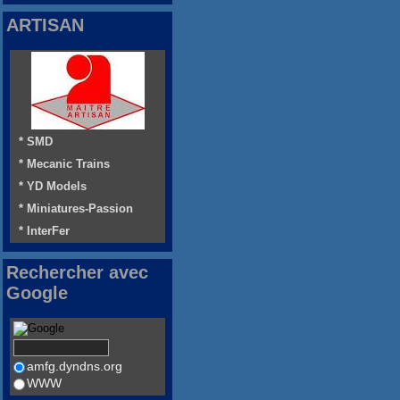
ARTISAN
* SMD
* Mecanic Trains
* YD Models
* Miniatures-Passion
* InterFer
Rechercher avec
Google
amfg.dyndns.org
WWW