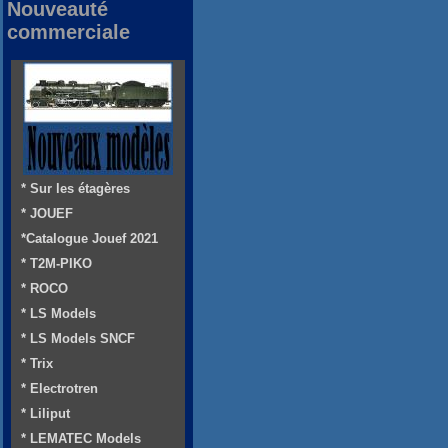
Nouveauté
commerciale
* Sur les étagères
* JOUEF
*Catalogue Jouef 2021
* T2M-PIKO
* ROCO
* LS Models
* LS Models SNCF
* Trix
* Electrotren
* Liliput
* LEMATEC Models