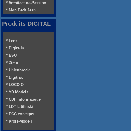
* Architecture-Passion
* Mon Petit Jean
Produits DIGITAL
* Lenz
* Digirails
* ESU
* Zimo
* Uhlenbrock
* Digitrax
* LOCOIO
* YD Models
* CDF Informatique
* LDT Littfinski
* DCC concepts
* Krois-Modell